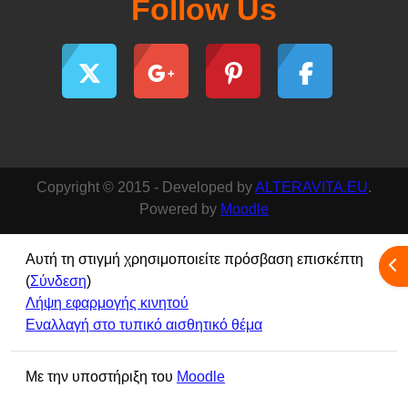
Follow Us
Copyright © 2015 - Developed by
ALTERAVITA.EU
.
Powered by
Moodle
Αυτή τη στιγμή χρησιμοποιείτε πρόσβαση επισκέπτη
Άν
(
Σύνδεση
)
Λήψη εφαρμογής κινητού
Εναλλαγή στο τυπικό αισθητικό θέμα
Με την υποστήριξη του
Moodle