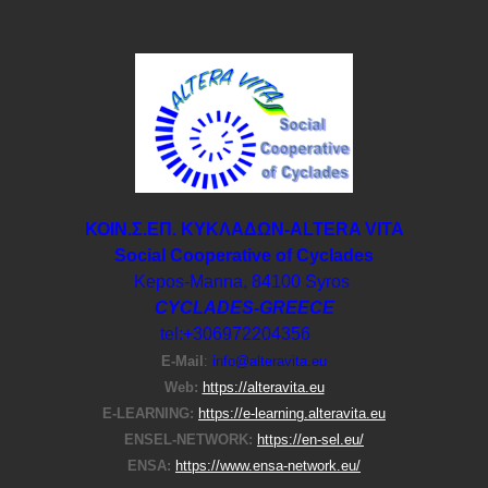
ΚΟΙΝ.Σ.ΕΠ. ΚΥΚΛΑΔΩΝ-ΑLTERA VITA
Social Cooperative of Cyclades
Kepos-Manna, 84100 Syros
CYCLADES-GREECE
tel:+306972204356
E-Μail
:
info@alteravita.eu
Web:
https://alteravita.eu
E-LEARNING:
https://e-learning.alteravita.eu
ENSEL-NETWORK:
https://en-sel.eu/
ENSA:
https://www.ensa-network.eu/