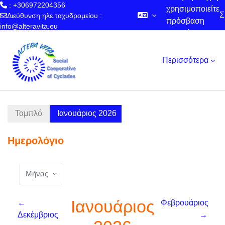
: +306972204356
χρησιμοποιείτε
Σ
Διεύθυνση ηλε.ταχυδρομείου :
πρόσβαση
info@alteravita.eu
επισκέπτη
Μετάβαση στο κεντρικό περιεχόμενο
Περισσότερα
Ταμπλό
Ιανουάριος 2026
Ημερολόγιο
Μήνας
Ιανουάριος
←
Φεβρουάριος
Δεκέμβριος
→