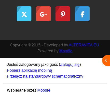
Copyright © 2015 - Developed by
ALTERAVITA.EU
.
Powered by
Moodle
Otw
Jesteś zalogowany jako gość (
Zaloguj się
)
Pobierz aplikację mobilną
Przełącz na standardowy schemat graficzny
Wspierane przez
Moodle