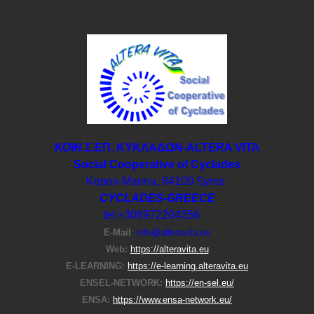
ΚΟΙΝ.Σ.ΕΠ. ΚΥΚΛΑΔΩΝ-ΑLTERA VITA
Social Cooperative of Cyclades
Kepos-Manna, 84100 Syros
CYCLADES-GREECE
tel:+306972204356
E-Μail
:
info@alteravita.eu
Web:
https://alteravita.eu
E-LEARNING:
https://e-learning.alteravita.eu
ENSEL-NETWORK:
https://en-sel.eu/
ENSA:
https://www.ensa-network.eu/