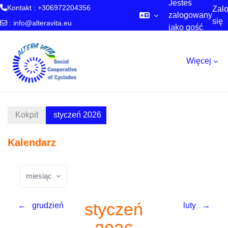
Jesteś
Kontakt : +306972204356
Zalo
zalogowany
się
:
info@alteravita.eu
jako gość
Przejdź do głównej zawartości
Więcej
Kokpit
styczeń 2026
Kalendarz
miesiąc
styczeń
←
grudzień
luty
→