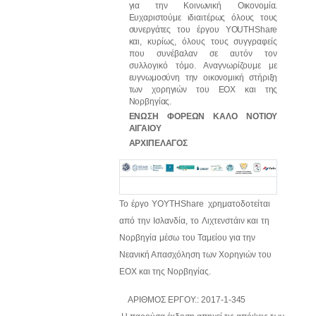
για
την
Κοινωνική Οικονομία.
Ευχαριστούμε ιδιαιτέρως όλους τους
συνεργάτες του έργου YOUTHShare
και,
κυρίως, όλους τους συγγραφείς
που συνέβαλαν σε αυτόν τον
συλλογικό τόμο. Αναγνωρίζουμε με
ευγνωμοσύνη
την
οικονομική
στήριξη
των
χορηγιών
του
ΕΟΧ
και
της
Νορβηγίας.
ΕΝΩΣΗ ΦΟΡΕΩΝ ΚΑΛΟ ΝΟΤΙΟΥ
ΑΙΓΑΙΟΥ
ΑΡΧΙΠΕΛΑΓΟΣ
Το
έργο
YOYTHShare
χρηματοδοτείται
από
την
Ισλανδία,
το
Λιχτενστάιν
και
τη
Νορβηγία
μέσω
του Ταμείου για την
Νεανική Απασχόληση των Χορηγιών του
ΕΟΧ και της Νορβηγίας.
ΑΡΙΘΜΟΣ
ΕΡΓΟΥ.:
2017-1-
345