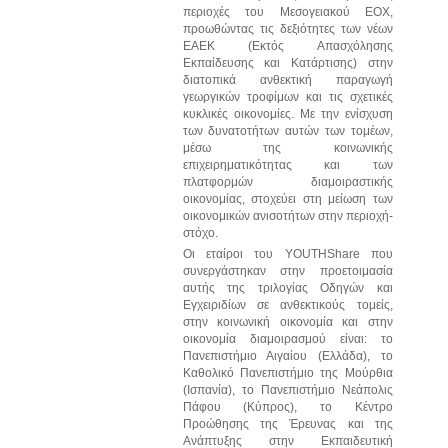
περιοχές του Μεσογειακού ΕΟΧ,
προωθώντας τις δεξιότητες των νέων
ΕΑΕΚ (Εκτός Απασχόλησης
Εκπαίδευσης και Κατάρτισης) στην
διατοπικά ανθεκτική παραγωγή
γεωργικών τροφίμων και τις σχετικές
κυκλικές οικονομίες. Με την ενίσχυση
των δυνατοτήτων αυτών των τομέων,
μέσω της κοινωνικής
επιχειρηματικότητας και των
πλατφορμών διαμοιραστικής
οικονομίας, στοχεύει στη μείωση των
οικονομικών ανισοτήτων στην περιοχή-
στόχο.
Οι εταίροι του YOUTHShare που
συνεργάστηκαν στην προετοιμασία
αυτής της τριλογίας Οδηγών και
Εγχειριδίων σε ανθεκτικούς τομείς,
στην κοινωνική οικονομία και στην
οικονομία διαμοιρασμού είναι: το
Πανεπιστήμιο Αιγαίου (Ελλάδα), το
Καθολικό Πανεπιστήμιο της Μούρθια
(Ισπανία),
το Πανεπιστήμιο
Νεάπολις
Πάφου
(Κύπρος),
το Κέντρο
Προώθησης
της
Έρευνας
και της
Ανάπτυξης στην Εκπαιδευτική