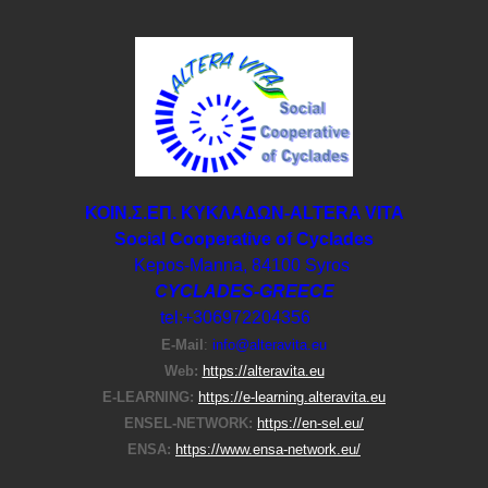
ΚΟΙΝ.Σ.ΕΠ. ΚΥΚΛΑΔΩΝ-ΑLTERA VITA
Social Cooperative of Cyclades
Kepos-Manna, 84100 Syros
CYCLADES-GREECE
tel:+306972204356
E-Μail
:
info@alteravita.eu
Web:
https://alteravita.eu
E-LEARNING:
https://e-learning.alteravita.eu
ENSEL-NETWORK:
https://en-sel.eu/
ENSA:
https://www.ensa-network.eu/