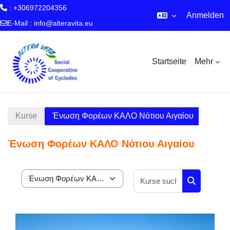
: +306972204356
Anmelden
E-Mail :
info@alteravita.eu
Zum Hauptinhalt
Startseite
Mehr
Kurse
Ένωση Φορέων ΚΑΛΟ Νότιου Αιγαίου
Ένωση Φορέων ΚΑΛΟ Νότιου Αιγαίου
Kurse suche
Kursbereiche
Kurse such