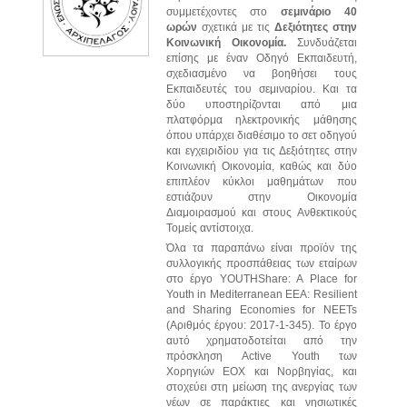
συμμετέχοντες στο
σεμινάριο 40
ωρών
σχετικά με τις
Δεξιότητες στην
Κοινωνική Οικονομία.
Συνδυάζεται
επίσης με έναν Οδηγό Εκπαιδευτή,
σχεδιασμένο να βοηθήσει τους
Εκπαιδευτές του σεμιναρίου.
Και
τα
δύο
υποστηρίζονται
από
μια
πλατφόρμα
ηλεκτρονικής
μάθησης
όπου
υπάρχει διαθέσιμο το σετ οδηγού
και εγχειριδίου για τις Δεξιότητες στην
Κοινωνική Οικονομία, καθώς και δύο
επιπλέον κύκλοι μαθημάτων που
εστιάζουν στην Οικονομία
Διαμοιρασμού και στους Ανθεκτικούς
Τομείς αντίστοιχα.
Όλα τα παραπάνω είναι προϊόν της
συλλογικής προσπάθειας των εταίρων
στο έργο YOUTHShare: A Place for
Youth in Mediterranean EEA: Resilient
and Sharing Economies for NEETs
(Αριθμός έργου: 2017-1-345). Το έργο
αυτό χρηματοδοτείται από την
πρόσκληση Active Youth των
Χορηγιών ΕΟΧ και Νορβηγίας, και
στοχεύει στη μείωση της ανεργίας των
νέων σε παράκτιες και νησιωτικές