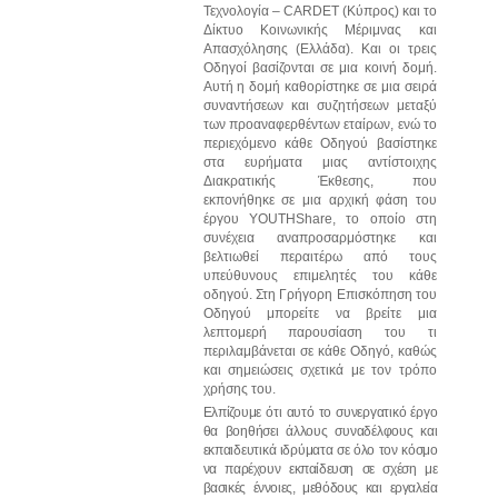
Τεχνολογία – CARDET (Κύπρος) και το
Δίκτυο Κοινωνικής Μέριμνας και
Απασχόλησης (Ελλάδα). Και οι τρεις
Οδηγοί βασίζονται σε μια κοινή δομή.
Αυτή η δομή καθορίστηκε σε μια σειρά
συναντήσεων και συζητήσεων μεταξύ
των προαναφερθέντων εταίρων, ενώ το
περιεχόμενο κάθε Οδηγού βασίστηκε
στα ευρήματα μιας αντίστοιχης
Διακρατικής
Έκθεσης, που
εκπονήθηκε σε μια αρχική φάση του
έργου YOUTHShare, το οποίο στη
συνέχεια αναπροσαρμόστηκε
και
βελτιωθεί
περαιτέρω
από
τους
υπεύθυνους
επιμελητές
του
κάθε
οδηγού. Στη Γρήγορη Επισκόπηση του
Οδηγού μπορείτε να βρείτε μια
λεπτομερή παρουσίαση του τι
περιλαμβάνεται σε κάθε Οδηγό, καθώς
και σημειώσεις σχετικά με τον τρόπο
χρήσης του.
Ελπίζουμε
ότι
αυτό
το
συνεργατικό
έργο
θα
βοηθήσει
άλλους
συναδέλφους
και
εκπαιδευτικά
ιδρύματα
σε
όλο
τον
κόσμο
να
παρέχουν
εκπαίδευση
σε
σχέση
με
βασικές
έννοιες,
μεθόδους
και
εργαλεία