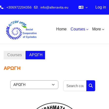
Log in
: +306972204356
:
info@alteravita.eu
Skip to main content
Home
Courses
More
Courses
ΑΡΩΓΗ
ΑΡΩΓΗ
Search cour
Course categories
Search cou