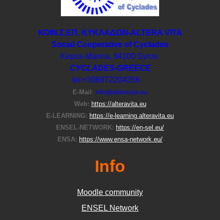
ΚΟΙΝ.Σ.ΕΠ. ΚΥΚΛΑΔΩΝ-ΑLTERA VITA
Social Cooperative of Cyclades
Kepos-Manna, 84100 Syros
CYCLADES-GREECE
tel:+306972204356
E-Μail
:
info@alteravita.eu
Web:
https://alteravita.eu
E-LEARNING:
https://e-learning.alteravita.eu
ENSEL-NETWORK:
https://en-sel.eu/
ENSA:
https://www.ensa-network.eu/
Info
Moodle community
ΕΝSEL Network