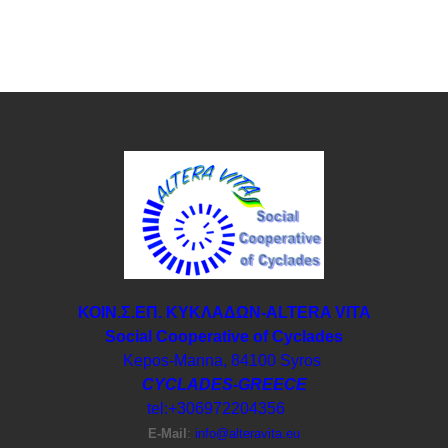
ΚΟΙΝ.Σ.ΕΠ. ΚΥΚΛΑΔΩΝ-ΑLTERA VITA
Social Cooperative of Cyclades
Kepos-Manna, 84100 Syros
CYCLADES-GREECE
tel:+306972204356
E-Μail
:
info@alteravita.eu