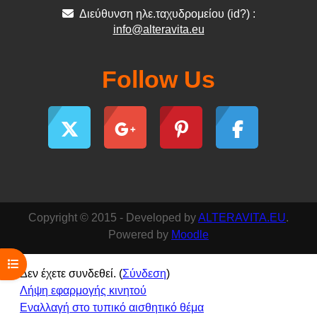
Διεύθυνση ηλε.ταχυδρομείου (id?) :
info@alteravita.eu
Follow Us
Copyright © 2015 - Developed by
ALTERAVITA.EU
.
Powered by
Moodle
Άνοιγμα ευρετηρίου μαθήματος
Δεν έχετε συνδεθεί. (
Σύνδεση
)
Λήψη εφαρμογής κινητού
Εναλλαγή στο τυπικό αισθητικό θέμα