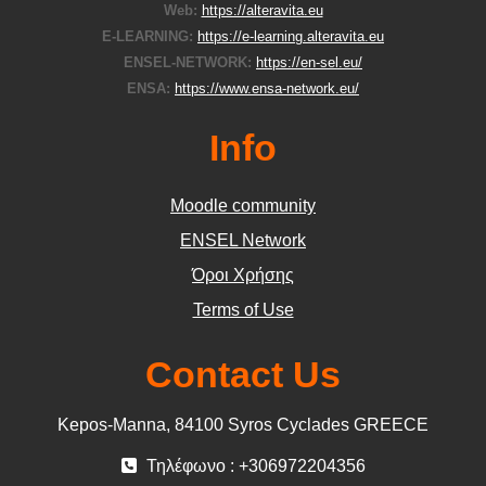
Web:
https://alteravita.eu
E-LEARNING:
https://e-learning.alteravita.eu
ENSEL-NETWORK:
https://en-sel.eu/
ENSA:
https://www.ensa-network.eu/
Info
Moodle community
ΕΝSEL Network
Όροι Χρήσης
Terms of Use
Contact Us
Kepos-Manna, 84100 Syros Cyclades GREECE
Τηλέφωνο : +306972204356