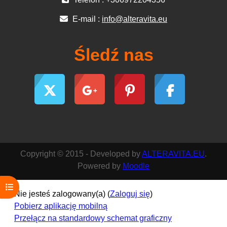
E-mail :
info@alteravita.eu
Śledź nas
Copyright © 2015 - Developed by
ALTERAVITA.EU
.
Powered by
Moodle
Otwórz indeks kursu
Nie jesteś zalogowany(a) (
Zaloguj się
)
Pobierz aplikację mobilną
Przełącz na standardowy schemat graficzny