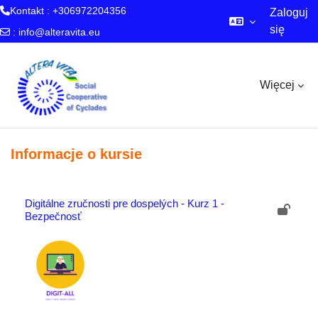
Kontakt : +306972204356
Zaloguj
się
:
info@alteravita.eu
Przejdź do głównej zawartości
Więcej
Informacje o kursie
Digitálne zručnosti pre dospelých - Kurz 1 -
Bezpečnosť