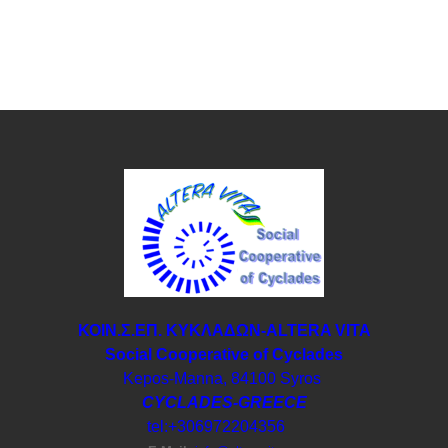
ΚΟΙΝ.Σ.ΕΠ. ΚΥΚΛΑΔΩΝ-ΑLTERA VITA
Social Cooperative of Cyclades
Kepos-Manna, 84100 Syros
CYCLADES-GREECE
tel:+306972204356