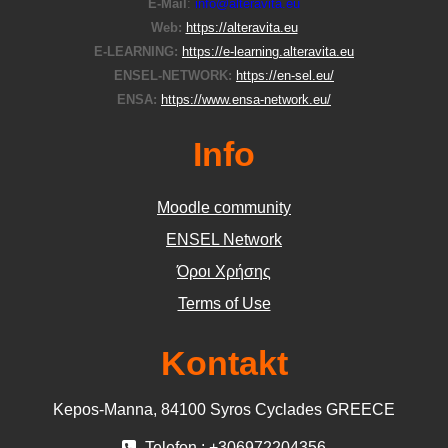
E-Μail
:
info@alteravita.eu
Web:
https://alteravita.eu
E-LEARNING:
https://e-learning.alteravita.eu
ENSEL-NETWORK:
https://en-sel.eu/
ENSA:
https://www.ensa-network.eu/
Info
Moodle community
ΕΝSEL Network
Όροι Χρήσης
Terms of Use
Kontakt
Kepos-Manna, 84100 Syros Cyclades GREECE
Telefon : +306972204356