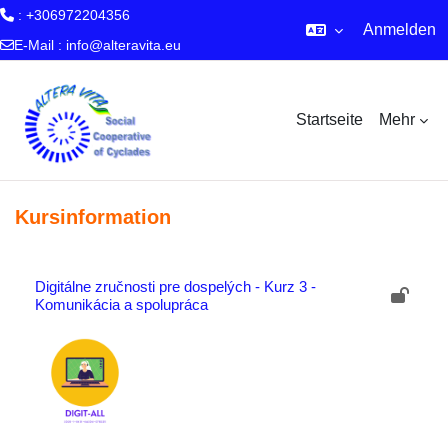
: +306972204356
Anmelden
E-Mail :
info@alteravita.eu
Zum Hauptinhalt
Startseite
Mehr
Kursinformation
Digitálne zručnosti pre dospelých - Kurz 3 -
Komunikácia a spolupráca