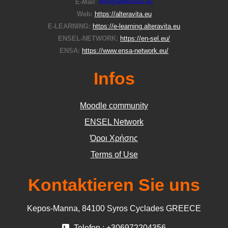
E-Μail
:
info@alteravita.eu
Web:
https://alteravita.eu
E-LEARNING:
https://e-learning.alteravita.eu
ENSEL-NETWORK:
https://en-sel.eu/
ENSA:
https://www.ensa-network.eu/
Infos
Moodle community
ΕΝSEL Network
Όροι Χρήσης
Terms of Use
Kontaktieren Sie uns
Kepos-Manna, 84100 Syros Cyclades GREECE
Telefon : +306972204356