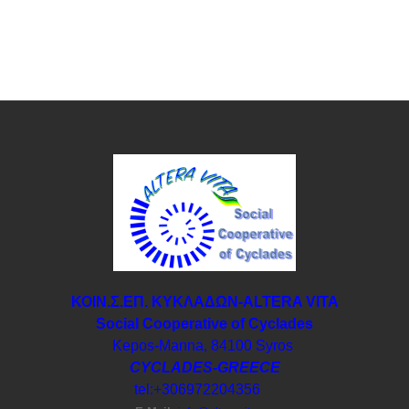
ΚΟΙΝ.Σ.ΕΠ. ΚΥΚΛΑΔΩΝ-ΑLTERA VITA
Social Cooperative of Cyclades
Kepos-Manna, 84100 Syros
CYCLADES-GREECE
tel:+306972204356