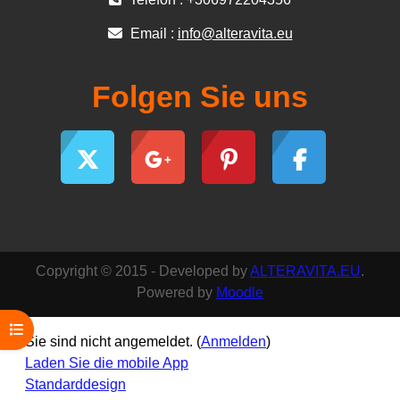
Email :
info@alteravita.eu
Folgen Sie uns
Copyright © 2015 - Developed by
ALTERAVITA.EU
.
Powered by
Moodle
Kursindex öffnen
Sie sind nicht angemeldet. (
Anmelden
)
Laden Sie die mobile App
Standarddesign