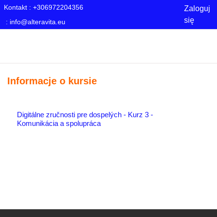
Kontakt : +306972204356
Zaloguj
się
:
info@alteravita.eu
Przejdź do głównej zawartości
Strona główna
Courses
Blog
About Us
Informacje o kursie
Digitálne zručnosti pre dospelých - Kurz 3 -
Komunikácia a spolupráca