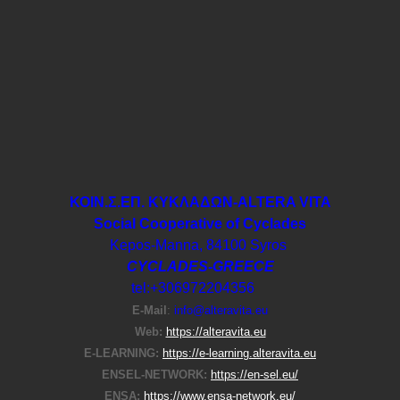
ΚΟΙΝ.Σ.ΕΠ. ΚΥΚΛΑΔΩΝ-ΑLTERA VITA
Social Cooperative of Cyclades
Kepos-Manna, 84100 Syros
CYCLADES-GREECE
tel:+306972204356
E-Μail
:
info@alteravita.eu
Web:
https://alteravita.eu