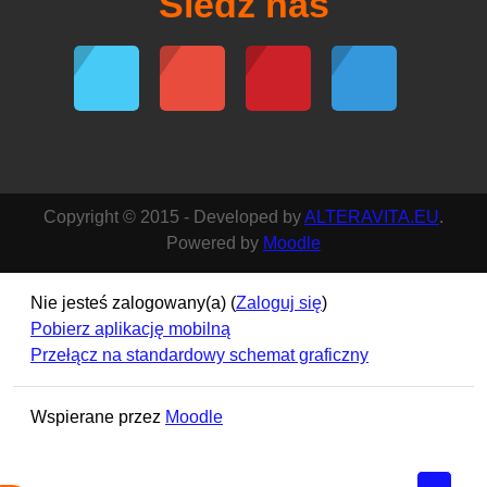
E-mail :
info@alteravita.eu
Śledź nas
Copyright © 2015 - Developed by
ALTERAVITA.EU
.
Powered by
Moodle
Nie jesteś zalogowany(a) (
Zaloguj się
)
Pobierz aplikację mobilną
Przełącz na standardowy schemat graficzny