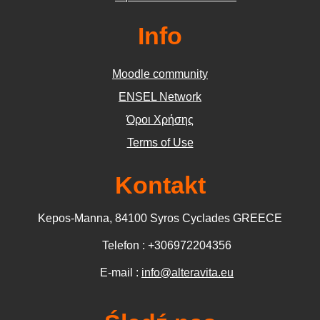
E-LEARNING:
https://e-learning.alteravita.eu
ENSEL-NETWORK:
https://en-sel.eu/
ENSA:
https://www.ensa-network.eu/
Info
Moodle community
ΕΝSEL Network
Όροι Χρήσης
Terms of Use
Kontakt
Kepos-Manna, 84100 Syros Cyclades GREECE
Telefon : +306972204356