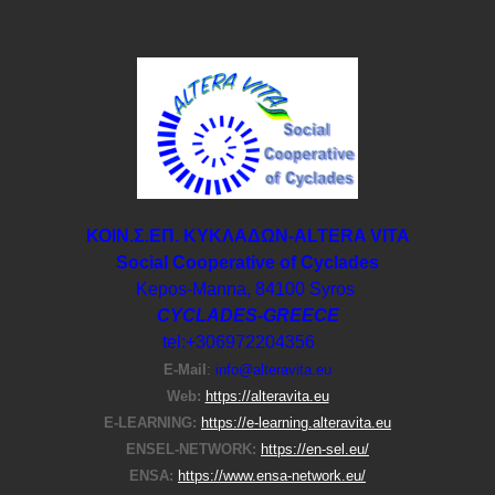
ΚΟΙΝ.Σ.ΕΠ. ΚΥΚΛΑΔΩΝ-ΑLTERA VITA
Social Cooperative of Cyclades
Kepos-Manna, 84100 Syros
CYCLADES-GREECE
tel:+306972204356
E-Μail
:
info@alteravita.eu
Web:
https://alteravita.eu
E-LEARNING:
https://e-learning.alteravita.eu
ENSEL-NETWORK:
https://en-sel.eu/
ENSA:
https://www.ensa-network.eu/