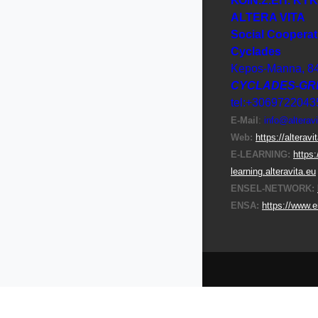
ΚΟΙΝ.Σ.ΕΠ. ΚΥ
ΑLTERA VITA
Social Cooperat
Cyclades
Kepos-Manna, 8
CYCLADES-GR
tel:+3069722043
E-Μail
:
info@alteravi
Web:
https://alteravi
E-LEARNING:
https:
learning.alteravita.eu
ENSEL-NETWORK:
ENSA:
https://www.e