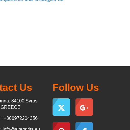
tact Us
Follow Us
nna, 84100 Syros
s GREECE
 : +306972204356
 :
info@alteravita.eu