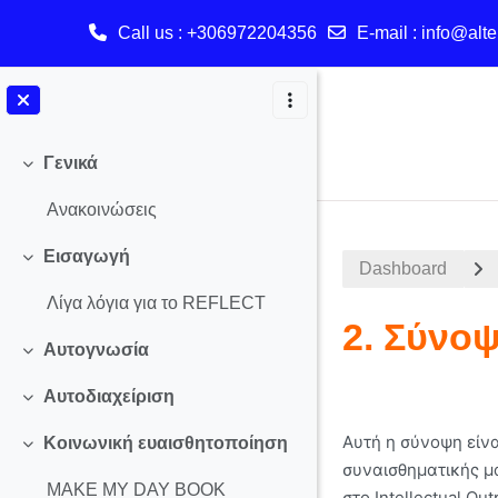
Call us
: +306972204356
E-mail
:
info@alte
Skip to main content
Γενικά
Collapse
Ανακοινώσεις
Εισαγωγή
Collapse
Dashboard
Λίγα λόγια για το REFLECT
2. Σύνο
Αυτογνωσία
Collapse
Αυτοδιαχείριση
Section o
Collapse
Αυτή η σύνοψη είνα
Κοινωνική ευαισθητοποίηση
Collapse
συναισθηματικής μά
MAKE MY DAY BOOK
στο Intellectual O