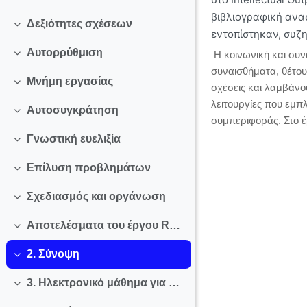
βιβλιογραφική ανασ
Δεξιότητες σχέσεων
Collapse
εντοπίστηκαν, συζ
Αυτορρύθμιση
Η κοινωνική και συν
Collapse
συναισθήματα, θέτουν
Μνήμη εργασίας
σχέσεις και λαμβάνο
Collapse
λειτουργίες που εμπ
Αυτοσυγκράτηση
Collapse
συμπεριφοράς. Στο έ
Γνωστική ευελιξία
Collapse
Επίλυση προβλημάτων
Collapse
Σχεδιασμός και οργάνωση
Collapse
Αποτελέσματα του έργου REFLECT
Collapse
2. Σύνοψη
Collapse
3. Ηλεκτρονικό μάθημα για εκπαιδευτικούς
Collapse