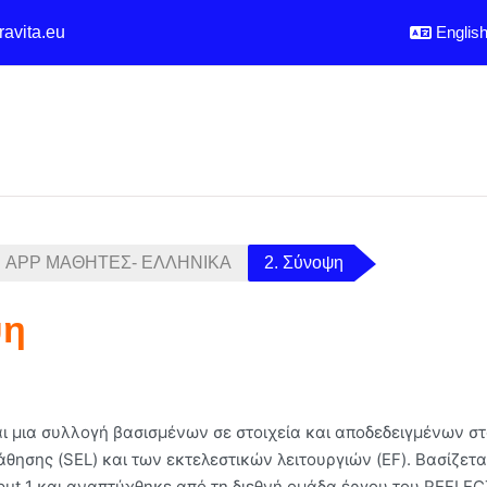
ravita.eu
English 
APP MΑΘΗΤΕΣ- ΕΛΛΗΝΙΚΑ
2. Σύνοψη
ψη
utline
ι μια συλλογή βασισμένων σε στοιχεία και αποδεδειγμένων στ
θησης (SEL) και των εκτελεστικών λειτουργιών (EF). Βασίζετα
utput 1 και αναπτύχθηκε από τη διεθνή ομάδα έργου του REFLEC