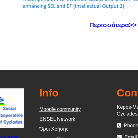
Περισσότερα>>
Info
Con
Kepos-Ma
Moodle community
Cyclade
ΕΝSEL Network
Phone
Όροι Χρήσης
Email