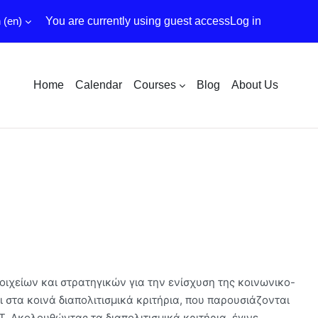
‎(en)‎
You are currently using guest access
Log in
Home
Calendar
Courses
Blog
About Us
οιχείων και στρατηγικών για την ενίσχυση της κοινωνικο-
ι στα κοινά διαπολιτισμικά κριτήρια, που παρουσιάζονται
T. Ακολουθώντας τα διαπολιτισμικά κριτήρια, έγινε