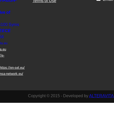
ΚΛΑΔΩΝ-
Terms of Use
ive of
4100 Syros
EECE
56
ta.eu
ta.eu
//e-
https://en-sel.eu/
nsa-network.eu/
Copyright © 2015 - Developed by
ALTERAVITA