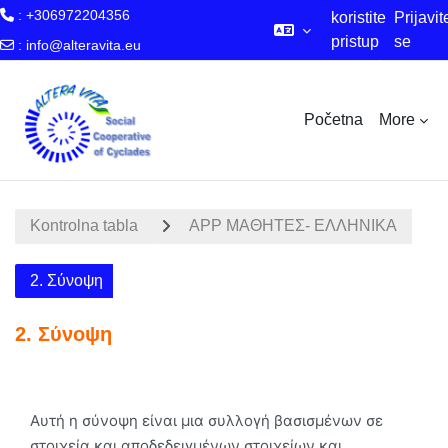
: +306972204356
koristite
Prijavit
pristup
se
:
info@alteravita.eu
za goste
Skip to main content
Početna
More
Kontrolna tabla
APP MΑΘΗΤΕΣ- ΕΛΛΗΝΙΚΑ
2. Σύνοψη
2. Σύνοψη
Section outline
Αυτή η σύνοψη είναι μια συλλογή βασισμένων σε
στοιχεία και αποδεδειγμένων στοιχείων και