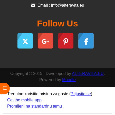
Email :
info@alteravita.eu
Follow Us
Copyright © 2015 - Developed by
ALTERAVITA.EU
.
Powered by
Moodle
Open course index
Trenutno koristite pristup za goste (
Prijavite se
)
Get the mobile app
Promijeni na standardnu temu