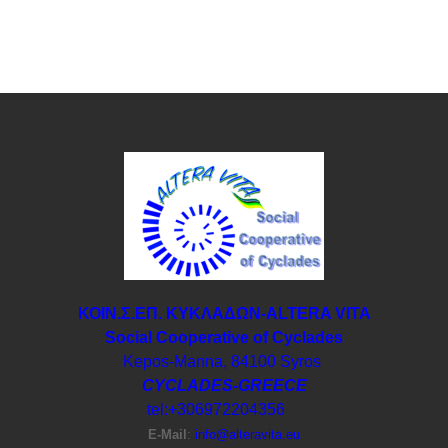
ΚΟΙΝ.Σ.ΕΠ. ΚΥΚΛΑΔΩΝ-ΑLTERA VITA
Social Cooperative of Cyclades
Kepos-Manna, 84100 Syros
CYCLADES-GREECE
tel:+306972204356
E-Μail
:
info@alteravita.eu