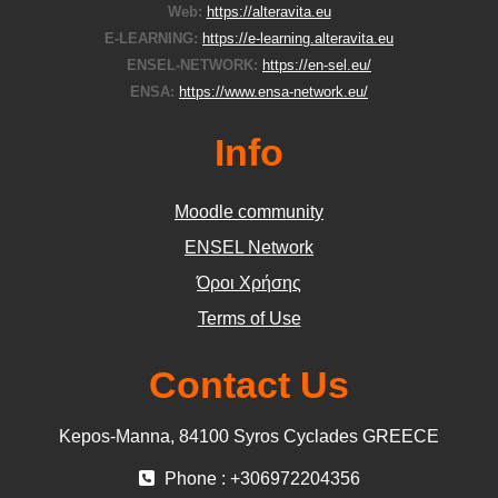
Web:
https://alteravita.eu
E-LEARNING:
https://e-learning.alteravita.eu
ENSEL-NETWORK:
https://en-sel.eu/
ENSA:
https://www.ensa-network.eu/
Info
Moodle community
ΕΝSEL Network
Όροι Χρήσης
Terms of Use
Contact Us
Kepos-Manna, 84100 Syros Cyclades GREECE
Phone : +306972204356