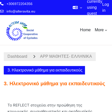
currently
: +306972204356
Log
using
in
:
info@alteravita.eu
guest
Skip to main content
access
Home
More
Dashboard
APP MΑΘΗΤΕΣ- ΕΛΛΗΝΙΚΑ
3. Ηλεκτρονικό μάθημα για εκπαιδευτικούς
3. Ηλεκτρονικό μάθημα για εκπαιδευτικούς
Section outline
Το REFLECT στοχεύει στην προώθηση της
κοινωνικής, συναισθηματικής και ακαδημαϊκής