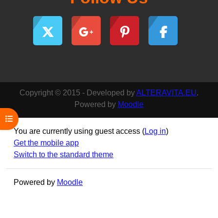
Copyright © 2015 - Developed by
ALTERAVITA.EU
.
Powered by
Moodle
Open course index
You are currently using guest access (
Log in
)
Get the mobile app
Switch to the standard theme
Powered by
Moodle