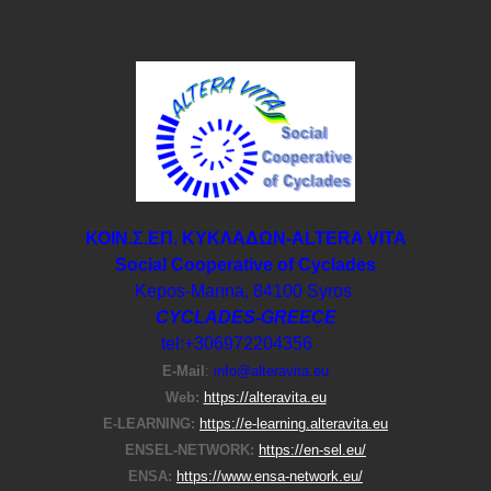
ΚΟΙΝ.Σ.ΕΠ. ΚΥΚΛΑΔΩΝ-ΑLTERA VITA
Social Cooperative of Cyclades
Kepos-Manna, 84100 Syros
CYCLADES-GREECE
tel:+306972204356
E-Μail
:
info@alteravita.eu
Web:
https://alteravita.eu
E-LEARNING:
https://e-learning.alteravita.eu
ENSEL-NETWORK:
https://en-sel.eu/
ENSA:
https://www.ensa-network.eu/