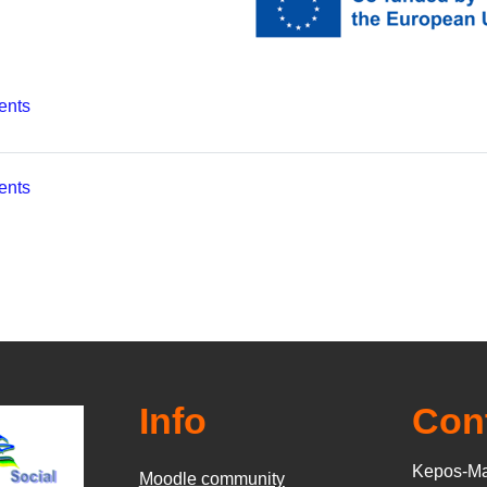
Forum
ents
Forum
ents
Info
Con
Kepos-Ma
Moodle community