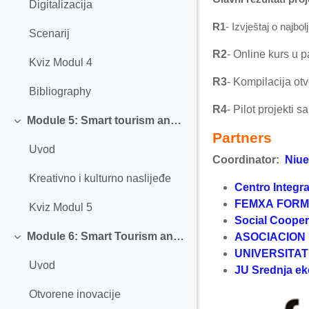
Digitalizacija
R1
-
Izvještaj o najb
Scenarij
R2
-
Online kurs u 
Kviz Modul 4
R3
-
Kompilacija otv
Bibliography
R4
-
Pilot projekti s
Module 5: Smart tourism and Creative and Cultural Heritage
Collapse
Partners
Uvod
Coordinator:
Niu
Kreativno i kulturno naslijeđe
Centro Integr
FEMXA FORMA
Kviz Modul 5
Social Cooper
Module 6: Smart Tourism and Open Innovation
ASOCIACION 
Collapse
UNIVERSITAT
Uvod
J
U Srednja
ek
Otvorene inovacije