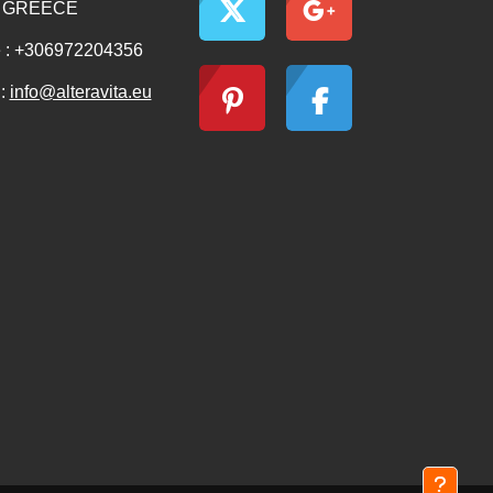
s GREECE
 : +306972204356
 :
info@alteravita.eu