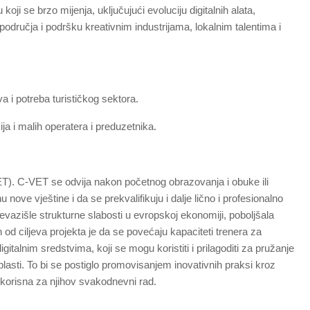
i se brzo mijenja, uključujući evoluciju digitalnih alata,
područja i podršku kreativnim industrijama, lokalnim talentima i
a i potreba turističkog sektora.
ija i malih operatera i preduzetnika.
. C-VET se odvija nakon početnog obrazovanja i obuke ili
ve vještine i da se prekvalifikuju i dalje lično i profesionalno
evazišle strukturne slabosti u evropskoj ekonomiji, poboljšala
 od ciljeva projekta je da se povećaju kapaciteti trenera za
italnim sredstvima, koji se mogu koristiti i prilagoditi za pružanje
asti. To bi se postiglo promovisanjem inovativnih praksi kroz
 korisna za njihov svakodnevni rad.