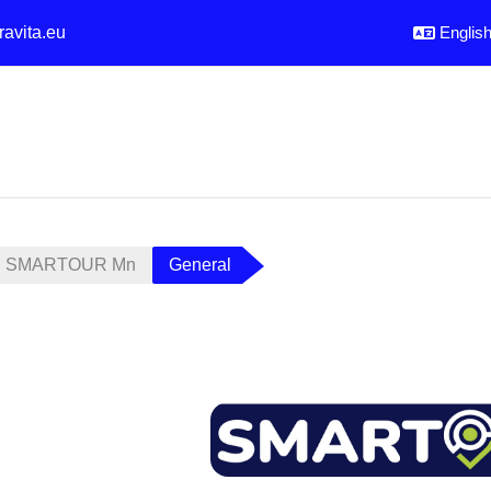
ravita.eu
English 
SMARTOUR Mn
General
utline