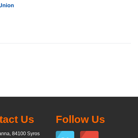
tact Us
Follow Us
nna, 84100 Syros