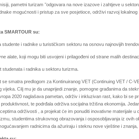
iji, pametni turizam "odgovara na nove izazove i zahtjeve u sektoru koj
ednake mogućnosti i pristup za sve posjetioce, održivi razvoj lokalnog 
jekta SMARTOUR su:
 studente i radnike u turističkom sektoru na osnovu najnovijih trendov
ne alate, koji mogu biti usvojeni i prilagođeni od strane malih destinac
t studenata i radnika u sektoru turizma.
e smatra predlogom za Kontinuiranog VET (Continuing VET / C-VET)
vijeka. Cilj mu je da unaprijedi znanje, pomogne građanima da steknu no
 Evropa 2020 naglašava pametan, održiv i inkluzivan rast, kako bi se pr
 produktivnost, te podrđala održiva socijalna tržišna ekonomija. Jedan
ptima održivosti , a projekat će im ponuditi inovativne materijale u dig
zmu, studentima strukovnog obrazovanja i osposobljavanja iz ovih obl
ogućavanjem radnicima da ažuriraju i steknu nove vještine i znanja,
ekta su: