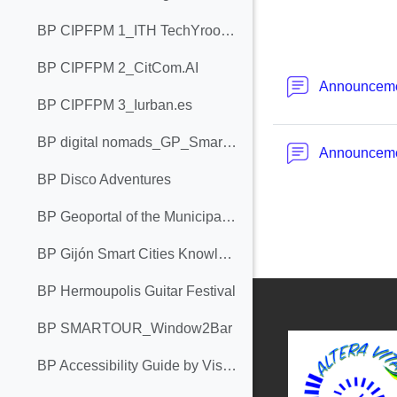
BP CIPFPM 1_ITH TechYroom 1.0
BP CIPFPM 2_CitCom.AI
Announcem
BP CIPFPM 3_Iurban.es
BP digital nomads_GP_Smartour_ALTERA VITA
Announcem
BP Disco Adventures
BP Geoportal of the Municipality of Bar
BP Gijón Smart Cities Knowledge Chair
BP Hermoupolis Guitar Festival
BP SMARTOUR_Window2Bar
BP Accessibility Guide by Visit Cork