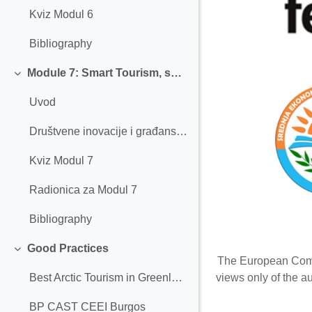
Kviz Modul 6
Bibliography
Module 7: Smart Tourism, social innovation, and civic engagement
Collapse
Uvod
Društvene inovacije i građanski angažman
Kviz Modul 7
Radionica za Modul 7
Bibliography
Good Practices
Collapse
The European Commis
views only of the a
Best Arctic Tourism in Greenland
BP CAST CEEI Burgos