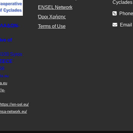
Cyclade
ΕΝSEL Network
Phone
Όροι Χρήσης
Email
ΚΛΑΔΩΝ-
Terms of Use
ive of
4100 Syros
EECE
56
ta.eu
ta.eu
//e-
https://en-sel.eu/
nsa-network.eu/