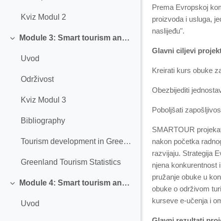
Prema Evropskoj komis
Kviz Modul 2
proizvoda i usluga, j
naslijeđu".
Module 3: Smart tourism and Sustainability
Collapse
Glavni ciljevi pro
Uvod
Kreirati kurs obuke za
Održivost
Obezbijediti jednostav
Kviz Modul 3
Poboljšati zapošljivos
Bibliography
SMARTOUR projekat s
nakon početka radnog 
Tourism development in Greenland
razvijaju. Strategija
Greenland Tourism Statistics
njena konkurentnost i
pružanje obuke u konce
Module 4: Smart tourism and Digitalization
Collapse
obuke o održivom turi
kurseve e-učenja i om
Uvod
Glavni rezultati proj