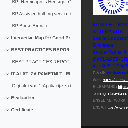
BP_Hermoupolis Heritage_Greece
BP Assisted bathing service in La Concha Beach._Femxa
ΚΟΙΝ.Σ.ΕΠ. ΚΥ
BP Banat Brunch
ΑLTERA VITA
Interactive Map for Good Practices
Social Cooperat
Collapse
Cyclades
BEST PRACTICES REPORT IN SUSTAINABLE TOURISM
Kepos-Manna, 8
Collapse
CYCLADES-GR
BEST PRACTICES REPORT IN SUSTAINABLE TOURISM
tel:+3069722043
E-Μail
:
info@alteravi
IT ALATI ZA PAMETNI TURIZAM
Collapse
Web:
https://alteravi
Digitalni vodič: Aplikacije za turiste sa invaliditetom
E-LEARNING:
https:
learning.alteravita.eu
Evaluation
ENSEL-NETWORK:
Collapse
ENSA:
https://www.e
Certificate
Collapse