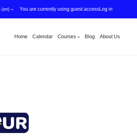
‎(en)‎
You are currently using guest access
Log in
Home
Calendar
Courses
Blog
About Us