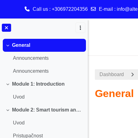
Call us
: +306972204356
E-mail
:
info@alte
Skip to main content
General
Collapse
Announcements
Announcements
Dashboard
Module 1: Introduction
Collapse
General
Uvod
Module 2: Smart tourism and Accessibility
Section o
Collapse
Uvod
Pristupačnost