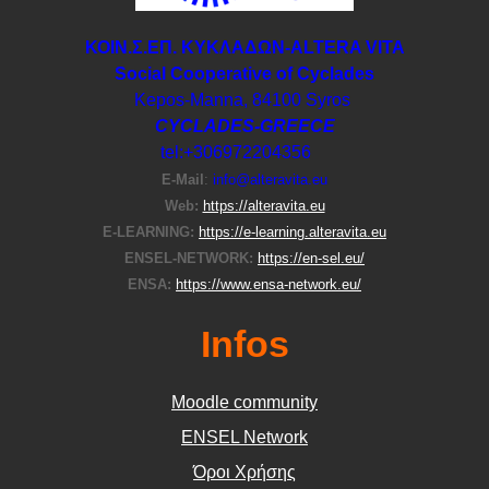
ΚΟΙΝ.Σ.ΕΠ. ΚΥΚΛΑΔΩΝ-ΑLTERA VITA
Social Cooperative of Cyclades
Kepos-Manna, 84100 Syros
CYCLADES-GREECE
tel:+306972204356
E-Μail
:
info@alteravita.eu
Web:
https://alteravita.eu
E-LEARNING:
https://e-learning.alteravita.eu
ENSEL-NETWORK:
https://en-sel.eu/
ENSA:
https://www.ensa-network.eu/
Infos
Moodle community
ΕΝSEL Network
Όροι Χρήσης