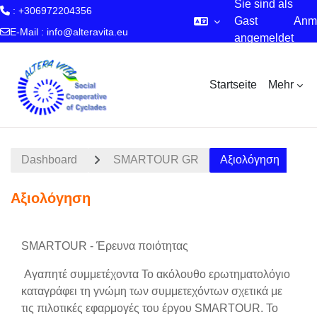
Sie sind als
: +306972204356
Gast
Anm
E-Mail :
info@alteravita.eu
angemeldet
Zum Hauptinhalt
Startseite
Mehr
Dashboard
SMARTOUR GR
Αξιολόγηση
Αξιολόγηση
Abschnittsübersicht
SMARTOUR - Έρευνα ποιότητας
Αγαπητέ συμμετέχοντα Το ακόλουθο ερωτηματολόγιο
καταγράφει τη γνώμη των συμμετεχόντων σχετικά με
τις πιλοτικές εφαρμογές του έργου SMARTOUR. Το