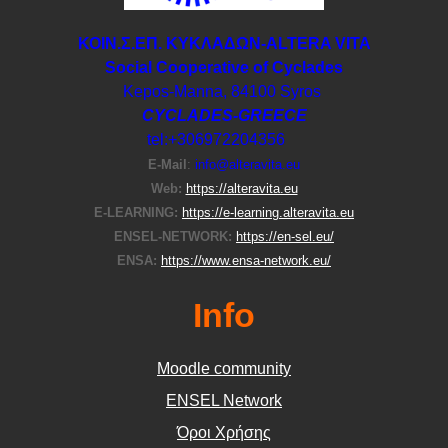
ΚΟΙΝ.Σ.ΕΠ. ΚΥΚΛΑΔΩΝ-ΑLTERA VITA
Social Cooperative of Cyclades
Kepos-Manna, 84100 Syros
CYCLADES-GREECE
tel:+306972204356
E-Μail
:
info@alteravita.eu
Web:
https://alteravita.eu
E-LEARNING:
https://e-learning.alteravita.eu
ENSEL-NETWORK:
https://en-sel.eu/
ENSA:
https://www.ensa-network.eu/
Info
Moodle community
ΕΝSEL Network
Όροι Χρήσης