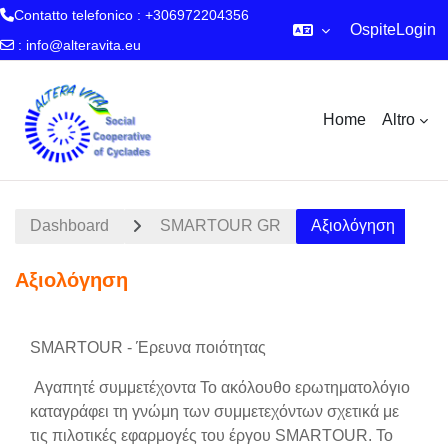
Contatto telefonico : +306972204356
Ospite
Login
:
info@alteravita.eu
Vai al contenuto principale
Home
Altro
Dashboard
SMARTOUR GR
Αξιολόγηση
Αξιολόγηση
Schema della sezione
SMARTOUR - Έρευνα ποιότητας
Αγαπητέ συμμετέχοντα Το ακόλουθο ερωτηματολόγιο
καταγράφει τη γνώμη των συμμετεχόντων σχετικά με
τις πιλοτικές εφαρμογές του έργου SMARTOUR. Το