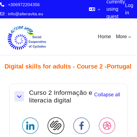
currently
: +306972204356
Log
using
in
:
info@alteravita.eu
guest
Skip to main content
access
Home
More
Digital skills for adults - Course 2 -Portugal
Section outline
Curso 2 Informação e
Collapse all
literacia digital
Collapse