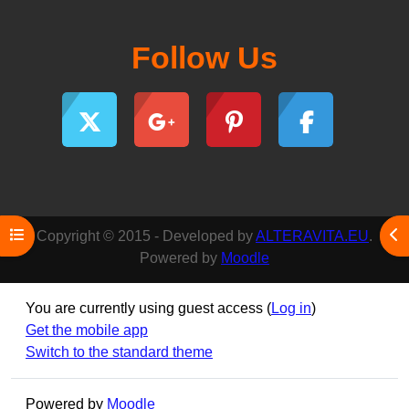
Follow Us
Open course index
Ope
Copyright © 2015 - Developed by
ALTERAVITA.EU
.
Powered by
Moodle
You are currently using guest access (
Log in
)
Get the mobile app
Switch to the standard theme
Powered by
Moodle