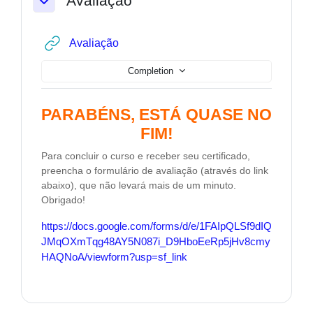
Avaliação
Collapse
URL
Avaliação
Completion
PARABÉNS, ESTÁ QUASE NO
FIM!
Para concluir o curso e receber seu certificado,
preencha o formulário de avaliação (através do link
abaixo), que não levará mais de um minuto.
Obrigado!
https://docs.google.com/forms/d/e/1FAIpQLSf9dIQ
JMqOXmTqg48AY5N087i_D9HboEeRp5jHv8cmy
HAQNoA/viewform?usp=sf_link