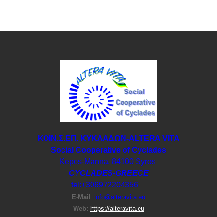
ΚΟΙΝ.Σ.ΕΠ. ΚΥΚΛΑΔΩΝ-ΑLTERA VITA
Social Cooperative of Cyclades
Kepos-Manna, 84100 Syros
CYCLADES-GREECE
tel:+306972204356
E-Μail
:
info@alteravita.eu
Web:
https://alteravita.eu