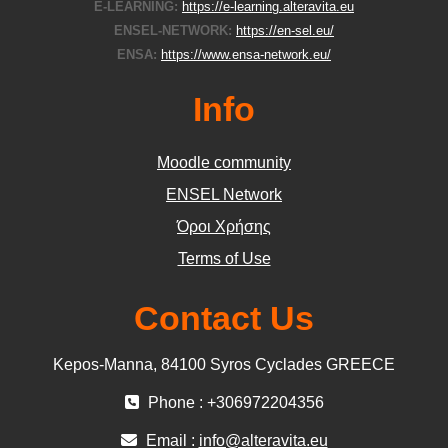
E-LEARNING:
https://e-learning.alteravita.eu
ENSEL-NETWORK:
https://en-sel.eu/
ENSA:
https://www.ensa-network.eu/
Info
Moodle community
ΕΝSEL Network
Όροι Χρήσης
Terms of Use
Contact Us
Kepos-Manna, 84100 Syros Cyclades GREECE
Phone : +306972204356
Email :
info@alteravita.eu