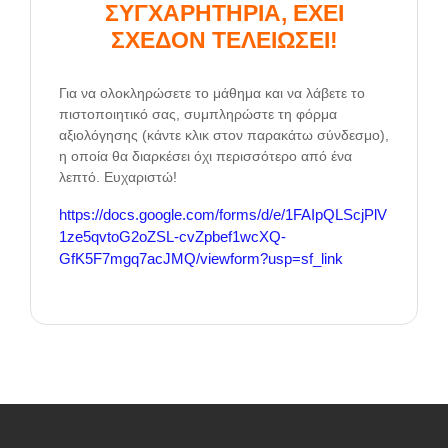
ΣΥΓΧΑΡΗΤΗΡΙΑ, ΕΧΕΙ
ΣΧΕΔΟΝ ΤΕΛΕΙΩΣΕΙ!
Για να ολοκληρώσετε το μάθημα και να λάβετε το
πιστοποιητικό σας, συμπληρώστε τη φόρμα
αξιολόγησης (κάντε κλικ στον παρακάτω σύνδεσμο),
η οποία θα διαρκέσει όχι περισσότερο από ένα
λεπτό. Ευχαριστώ!
https://docs.google.com/forms/d/e/1FAIpQLScjPlV
1ze5qvtoG2oZSL-cvZpbef1wcXQ-
GfK5F7mgq7acJMQ/viewform?usp=sf_link