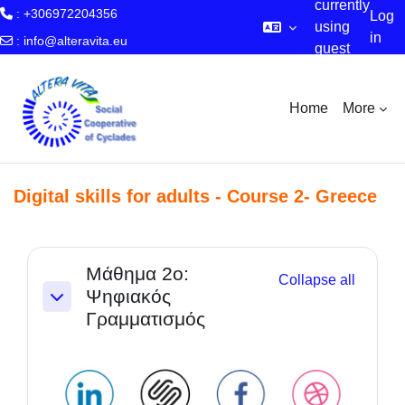
currently
: +306972204356
Log
using
in
:
info@alteravita.eu
guest
Skip to main content
access
Home
More
Digital skills for adults - Course 2- Greece
Section outline
Μάθημα 2ο:
Collapse all
Ψηφιακός
Collapse
Γραμματισμός