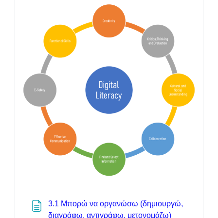
3.1 Μπορώ να οργανώσω (δημιουργώ,
διαγράφω, αντιγράφω, μετονομάζω)