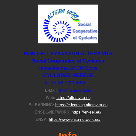
ΚΟΙΝ.Σ.ΕΠ. ΚΥΚΛΑΔΩΝ-ΑLTERA VITA
Social Cooperative of Cyclades
Kepos-Manna, 84100 Syros
CYCLADES-GREECE
tel:+306972204356
E-Μail
:
info@alteravita.eu
Web:
https://alteravita.eu
E-LEARNING:
https://e-learning.alteravita.eu
ENSEL-NETWORK:
https://en-sel.eu/
ENSA:
https://www.ensa-network.eu/
Info