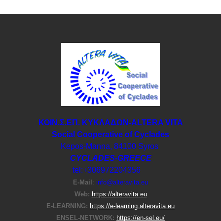
ΚΟΙΝ.Σ.ΕΠ. ΚΥΚΛΑΔΩΝ-ΑLTERA VITA
Social Cooperative of Cyclades
Kepos-Manna, 84100 Syros
CYCLADES-GREECE
tel:+306972204356
E-Μail
:
info@alteravita.eu
Web:
https://alteravita.eu
E-LEARNING:
https://e-learning.alteravita.eu
ENSEL-NETWORK:
https://en-sel.eu/