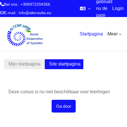
gebruikt
Bel ons : +306972204356
nu de
Login
E-mail :
info@alteravita.eu
gast-
Ga naar hoofdinhoud
account
Startpagina
Meer
Mijn startpagina
Site startpagina
Deze cursus is nu niet beschikbaar voor leerlingen
Ga door