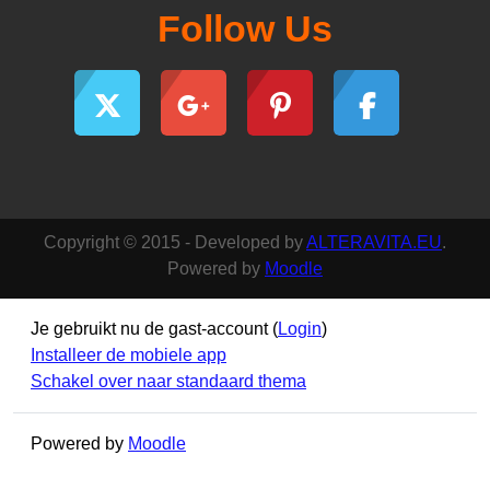
Follow Us
Copyright © 2015 - Developed by
ALTERAVITA.EU
.
Powered by
Moodle
Je gebruikt nu de gast-account (
Login
)
Installeer de mobiele app
Schakel over naar standaard thema
Powered by
Moodle