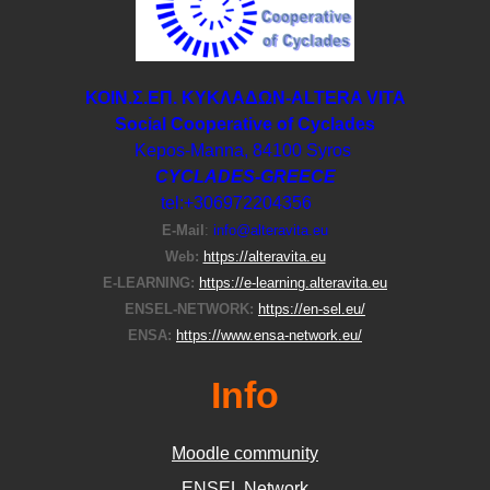
ΚΟΙΝ.Σ.ΕΠ. ΚΥΚΛΑΔΩΝ-ΑLTERA VITA
Social Cooperative of Cyclades
Kepos-Manna, 84100 Syros
CYCLADES-GREECE
tel:+306972204356
E-Μail
:
info@alteravita.eu
Web:
https://alteravita.eu
E-LEARNING:
https://e-learning.alteravita.eu
ENSEL-NETWORK:
https://en-sel.eu/
ENSA:
https://www.ensa-network.eu/
Info
Moodle community
ΕΝSEL Network