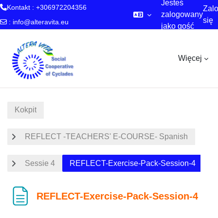
Jesteś
Kontakt : +306972204356
Zalo
zalogowany
się
:
info@alteravita.eu
jako gość
Przejdź do głównej zawartości
Więcej
Kokpit
REFLECT -TEACHERS' E-COURSE- Spanish
Sessie 4
REFLECT-Exercise-Pack-Session-4
REFLECT-Exercise-Pack-Session-4