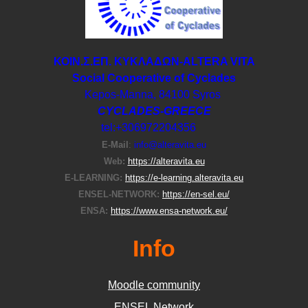
ΚΟΙΝ.Σ.ΕΠ. ΚΥΚΛΑΔΩΝ-ΑLTERA VITA
Social Cooperative of Cyclades
Kepos-Manna, 84100 Syros
CYCLADES-GREECE
tel:+306972204356
E-Μail
:
info@alteravita.eu
Web:
https://alteravita.eu
E-LEARNING:
https://e-learning.alteravita.eu
ENSEL-NETWORK:
https://en-sel.eu/
ENSA:
https://www.ensa-network.eu/
Info
Moodle community
ΕΝSEL Network