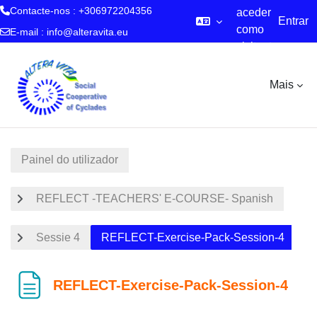
Contacte-nos : +306972204356
aceder
Entrar
como
E-mail :
info@alteravita.eu
visitante
Ir para o conteúdo principal
Mais
Painel do utilizador
REFLECT -TEACHERS' E-COURSE- Spanish
Sessie 4
REFLECT-Exercise-Pack-Session-4
REFLECT-Exercise-Pack-Session-4