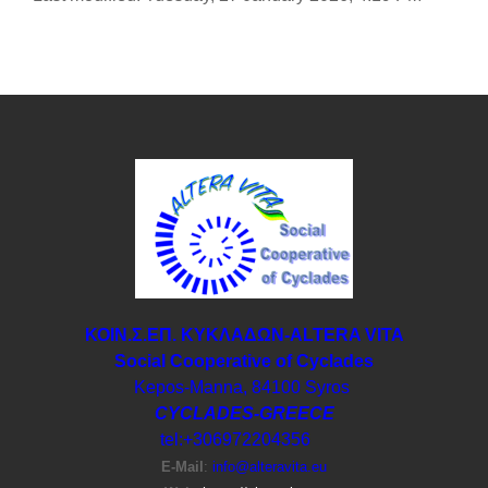
ΚΟΙΝ.Σ.ΕΠ. ΚΥΚΛΑΔΩΝ-ΑLTERA VITA
Social Cooperative of Cyclades
Kepos-Manna, 84100 Syros
CYCLADES-GREECE
tel:+306972204356
E-Μail
:
info@alteravita.eu