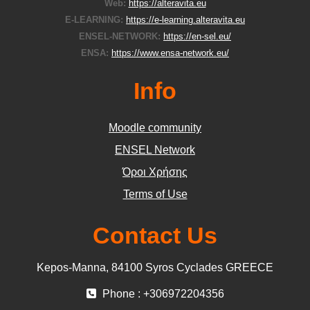
Web:
https://alteravita.eu
E-LEARNING:
https://e-learning.alteravita.eu
ENSEL-NETWORK:
https://en-sel.eu/
ENSA:
https://www.ensa-network.eu/
Info
Moodle community
ΕΝSEL Network
Όροι Χρήσης
Terms of Use
Contact Us
Kepos-Manna, 84100 Syros Cyclades GREECE
Phone : +306972204356