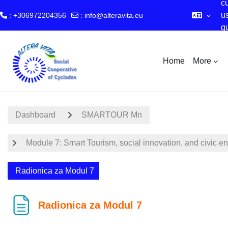
cu
u
: +306972204356
:
info@alteravita.eu
g
Skip to main content
a
Home
More
Dashboard
SMARTOUR Mn
Module 7: Smart Tourism, social innovation, and civic 
Radionica za Modul 7
Radionica za Modul 7