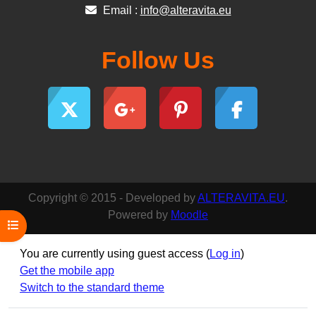
Email :
info@alteravita.eu
Follow Us
Copyright © 2015 - Developed by
ALTERAVITA.EU
.
Powered by
Moodle
Open course index
You are currently using guest access (
Log in
)
Get the mobile app
Switch to the standard theme