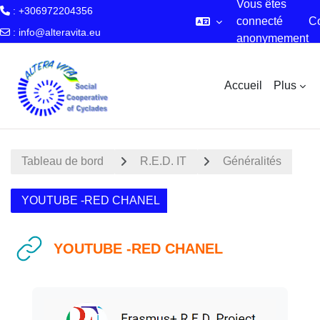
Vous êtes
: +306972204356
connecté
C
:
info@alteravita.eu
anonymement
Passer au contenu principal
Accueil
Plus
Tableau de bord
R.E.D. IT
Généralités
YOUTUBE -RED CHANEL
YOUTUBE -RED CHANEL
Conditions d’achèvement