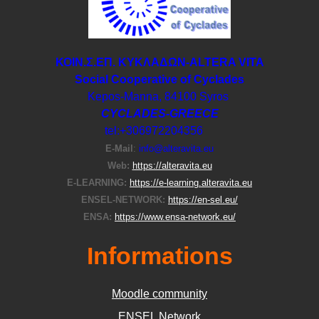
ΚΟΙΝ.Σ.ΕΠ. ΚΥΚΛΑΔΩΝ-ΑLTERA VITA
Social Cooperative of Cyclades
Kepos-Manna, 84100 Syros
CYCLADES-GREECE
tel:+306972204356
E-Μail
:
info@alteravita.eu
Web:
https://alteravita.eu
E-LEARNING:
https://e-learning.alteravita.eu
ENSEL-NETWORK:
https://en-sel.eu/
ENSA:
https://www.ensa-network.eu/
Informations
Moodle community
ΕΝSEL Network