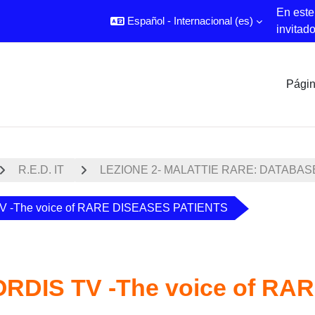
En este
Español - Internacional ‎(es)‎
invitad
Págin
R.E.D. IT
LEZIONE 2- MALATTIE RARE: DATABAS
 -The voice of RARE DISEASES PATIENTS
DIS TV -The voice of RA