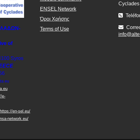
Cyclade
ΕΝSEL Network
Teléfo
Όροι Χρήσης
Correo
ΚΛΑΔΩΝ-
Terms of Use
info@alte
ive of
4100 Syros
EECE
56
ta.eu
ta.eu
//e-
https://en-sel.eu/
nsa-network.eu/