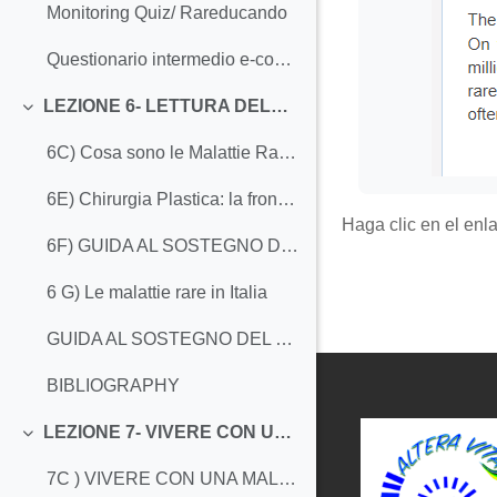
Monitoring Quiz/ Rareducando
Questionario intermedio e-course 5
LEZIONE 6- LETTURA DELLE MALATTIE RARE (Cosa SONO - IMPATTO CLINICO)
Colapsar
6C) Cosa sono le Malattie Rare?
6E) Chirurgia Plastica: la frontiera della bellezza consapevole
Haga clic en el enl
6F) GUIDA AL SOSTEGNO DEL GENITORE
6 G) Le malattie rare in Italia
GUIDA AL SOSTEGNO DEL GENITORE 12-17 ANNI
BIBLIOGRAPHY
LEZIONE 7- VIVERE CON UNA MALATTIA RARA: l'iter burocratico, gli ostacoli e le agevolazioni
Colapsar
7C ) VIVERE CON UNA MALATTIA RARA: OSTACOLI E FACILITAZIONI