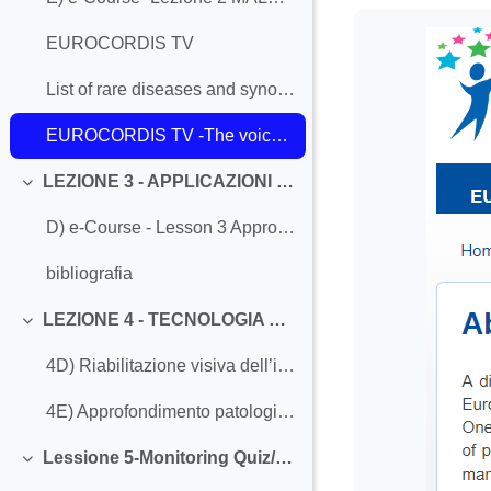
Requisitos de f
EUROCORDIS TV
List of rare diseases and synonyms in alphabetical order
EUROCORDIS TV -The voice of RARE DISEASES PATIENTS
LEZIONE 3 - APPLICAZIONI DIDATTICHE A SCUOLA
Colapsar
D) e-Course - Lesson 3 Approfondimento Robotica e digitale
bibliografia
LEZIONE 4 - TECNOLOGIA PER LA FRAGILITÀ
Colapsar
4D) Riabilitazione visiva dell’ipovisione Malattie rare e ipovisone
4E) Approfondimento patologie rare- Sindrome di Alström
Lessione 5-Monitoring Quiz/ Rareducando
Colapsar