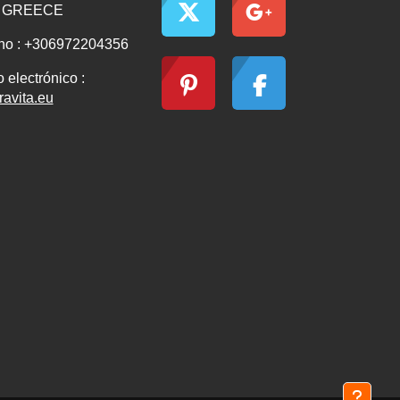
s GREECE
no : +306972204356
 electrónico :
ravita.eu