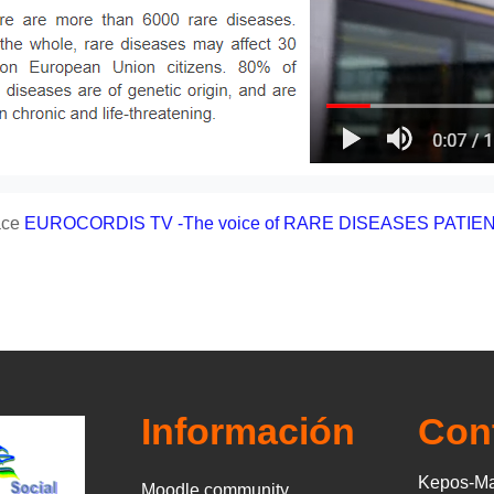
ace
EUROCORDIS TV -The voice of RARE DISEASES PATIE
Información
Con
Kepos-Ma
Moodle community