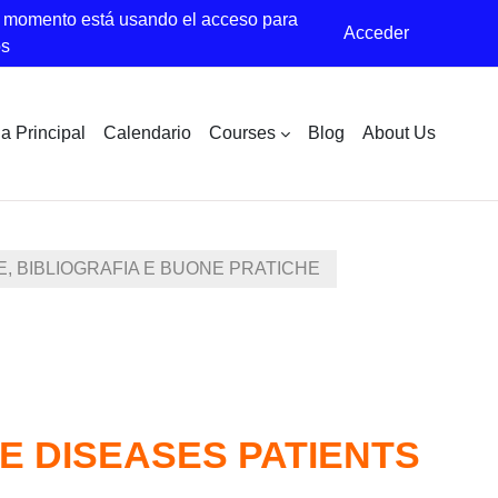
 momento está usando el acceso para
Acceder
os
a Principal
Calendario
Courses
Blog
About Us
E, BIBLIOGRAFIA E BUONE PRATICHE
RE DISEASES PATIENTS