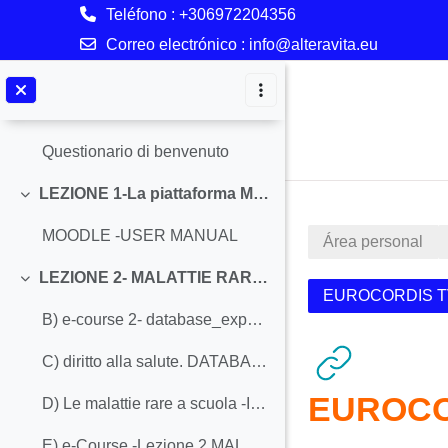
Teléfono : +306972204356
YOUTUBE -RED CHANEL
Correo electrónico :
info@alteravita.eu
How to sign in to YouTube
Salta al contenido principal
RED -FACEBOOK PAGE
Questionario di benvenuto
LEZIONE 1-La piattaforma MOODLE
Colapsar
MOODLE -USER MANUAL
Área personal
LEZIONE 2- MALATTIE RARE: DATABASE, BIBLIOGRAFIA E BUONE PRATICHE
Colapsar
EUROCORDIS TV
B) e-course 2- database_expert Giulia Volpato - TRANSCRIPTION
C) diritto alla salute. DATABASE E BEST PRACTICES.pptx
EUROCOR
D) Le malattie rare a scuola -Italia
E) e-Course -Lezione 2 MALATTIE RARE: DATABASE, BIBLIOGRAFIA E BUONE PRATICHE