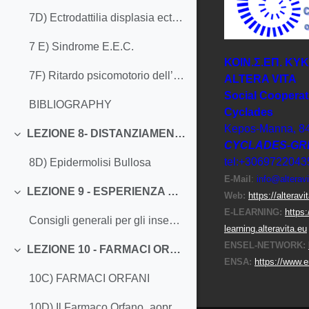
7D) Ectrodattilia displasia ectodermica con labio-palato schisi
7 E) Sindrome E.E.C.
ΚΟΙΝ.Σ.ΕΠ. ΚΥ
7F) Ritardo psicomotorio dell’età evolutiva
ΑLTERA VITA
Social Cooperat
BIBLIOGRAPHY
Cyclades
Kepos-Manna, 8
LEZIONE 8- DISTANZIAMENTO SOCIALE - MALATTIE RARE E COVID
Colapsar
CYCLADES-GR
tel:+3069722043
8D) Epidermolisi Bullosa
E-Μail
:
info@alteravi
LEZIONE 9 - ESPERIENZA VIRTUALE/SCUOLA INCLUSIVA
Web:
https://alteravi
Colapsar
E-LEARNING:
https:
Consigli generali per gli insegnanti
learning.alteravita.eu
ENSEL-NETWORK:
LEZIONE 10 - FARMACI ORFANI: DEFINIZIONE DI EMA, ADATTAMENTO SCOLASTICO E UTILIZZO NELLA VITA QUOTIDIANA.
Colapsar
ENSA:
https://www.e
10C) FARMACI ORFANI
10D) Il Farmaco Orfano_aoprovazione ed utilizzo-A.Loris Brunetta