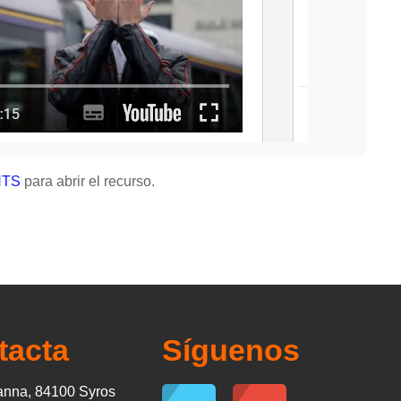
NTS
para abrir el recurso.
tacta
Síguenos
nna, 84100 Syros