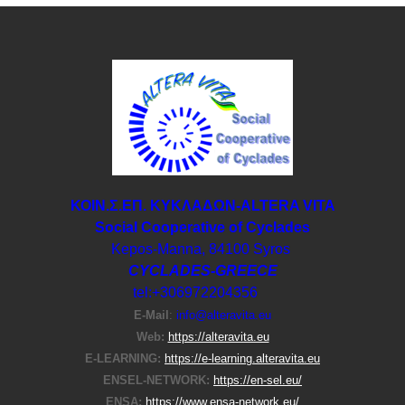
ΚΟΙΝ.Σ.ΕΠ. ΚΥΚΛΑΔΩΝ-ΑLTERA VITA
Social Cooperative of Cyclades
Kepos-Manna, 84100 Syros
CYCLADES-GREECE
tel:+306972204356
E-Μail
:
info@alteravita.eu
Web:
https://alteravita.eu
E-LEARNING:
https://e-learning.alteravita.eu
ENSEL-NETWORK:
https://en-sel.eu/
ENSA:
https://www.ensa-network.eu/