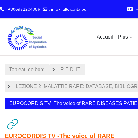
: +306972204356
:
info@alteravita.eu
Passer au contenu principal
Accueil
Plus
Tableau de bord
R.E.D. IT
LEZIONE 2- MALATTIE RARE: DATABASE, BIBLIOG
EUROCORDIS TV -The voice of RARE DISEASES PATI
EUROCORDIS TV -The voice of RARE