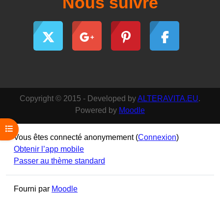
Nous suivre
Copyright © 2015 - Developed by
ALTERAVITA.EU
.
Powered by
Moodle
Ouvrir l’index du cours
Vous êtes connecté anonymement (
Connexion
)
Obtenir l’app mobile
Passer au thème standard
Fourni par
Moodle