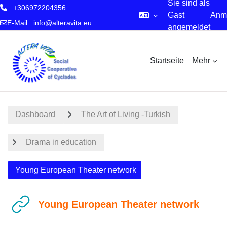
Sie sind als
: +306972204356
Gast
Anm
E-Mail :
info@alteravita.eu
angemeldet
Zum Hauptinhalt
Startseite
Mehr
Dashboard
The Art of Living -Turkish
Drama in education
Young European Theater network
Young European Theater network