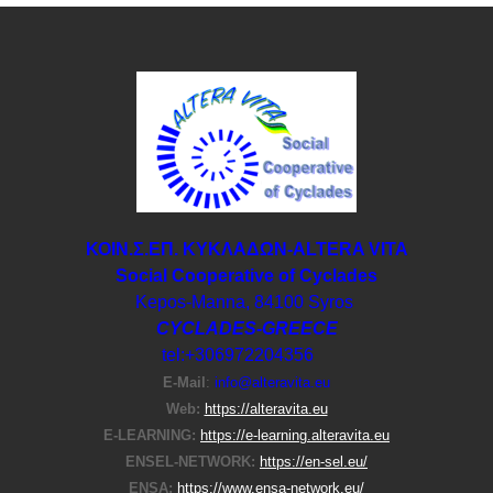
ΚΟΙΝ.Σ.ΕΠ. ΚΥΚΛΑΔΩΝ-ΑLTERA VITA
Social Cooperative of Cyclades
Kepos-Manna, 84100 Syros
CYCLADES-GREECE
tel:+306972204356
E-Μail
:
info@alteravita.eu
Web:
https://alteravita.eu
E-LEARNING:
https://e-learning.alteravita.eu
ENSEL-NETWORK:
https://en-sel.eu/
ENSA:
https://www.ensa-network.eu/