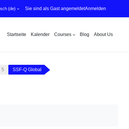
ch ‎(de)‎
Sie sind als Gast angemeldet
Anmelden
Startseite
Kalender
Courses
Blog
About Us
 5
SSF-Q Global