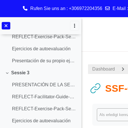
Sessie 2
Einklappen
Rufen Sie uns an
: +306972204356
E-Mail 
PRESENTACIÓN DE LA SESIÓN 2
Zum Hauptinhalt
REFLECT-Facilitator-Guide-Session-2
REFLECT-Exercise-Pack-Session-2
Ejercicios de autoevaluación
Presentación de su propio ejercicio-actividad
Dashboard
Sessie 3
Einklappen
PRESENTACIÓN DE LA SESIÓN 3
SSF-
REFLECT-Facilitator-Guide-Session-3
Abschlussbedi
REFLECT-Exercise-Pack-Session-3
Als erledigt ken
Ejercicios de autoevaluación