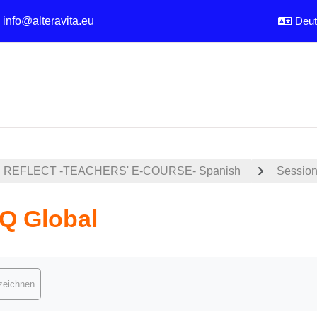
:
info@alteravita.eu
Deuts
REFLECT -TEACHERS' E-COURSE- Spanish
Session
Q Global
ngungen
nzeichnen