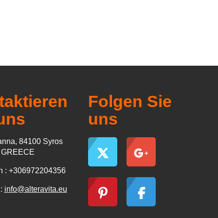
aktieren
Folgen Sie
uns
uns
nna, 84100 Syros
s GREECE
n : +306972204356
 :
info@alteravita.eu