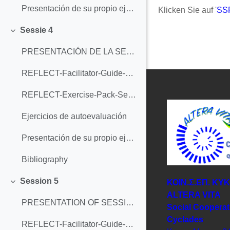
Presentación de su propio ejercicio-actividad
Klicken Sie auf '
SSF
Sessie 4
Einklappen
PRESENTACIÓN DE LA SESIÓN 4
REFLECT-Facilitator-Guide-Session-4
REFLECT-Exercise-Pack-Session-4
Ejercicios de autoevaluación
Presentación de su propio ejercicio-actividad
Bibliography
Session 5
ΚΟΙΝ.Σ.ΕΠ. ΚΥ
Einklappen
ΑLTERA VITA
PRESENTATION OF SESSION 5
Social Cooperat
Cyclades
REFLECT-Facilitator-Guide-Session-5