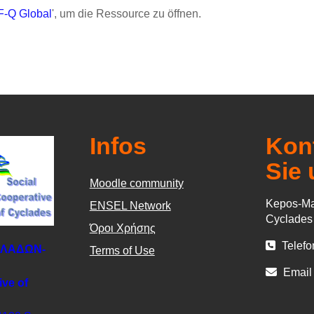
-Q Global
', um die Ressource zu öffnen.
Infos
Kont
Sie 
Moodle community
Kepos-Ma
ΕΝSEL Network
Cyclade
Όροι Χρήσης
Telefo
ΚΛΑΔΩΝ-
Terms of Use
Email
ive of