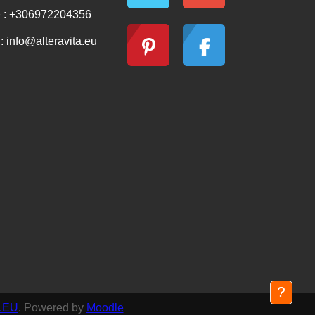
 : +306972204356
 :
info@alteravita.eu
.EU
. Powered by
Moodle