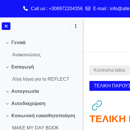
Call us
: +306972204356
E-mail
:
info@alte
Skip to main content
Γενικά
Skupi
Ανακοινώσεις
Εισαγωγή
Skupi
Kontrolna tabla
Λίγα λόγια για το REFLECT
ΤΕΛΙΚΗ ΠΑΡΟΥ
Αυτογνωσία
Skupi
Αυτοδιαχείριση
Skupi
ΤΕΛΙΚΗ
Κοινωνική ευαισθητοποίηση
Skupi
MAKE MY DAY BOOK