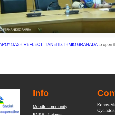
ΑΡΟΥΣΙΑΣΗ REFLECT, ΠΑΝΕΠΙΣΤΗΜΙΟ GRANADA
to open t
Info
Con
Kepos-Ma
Moodle community
Cyclade
ΕΝSEL Network