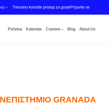
s)‎
Trenutno koristite pristup za goste
Prijavite se
Početna
Kalendar
Courses
Blog
About Us
ΑΝΕΠΙΣΤΗΜΙΟ GRANADA