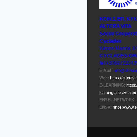
ΚΟΙΝ.Σ.ΕΠ. ΚΥ
ΑLTERA VITA
Social Cooperat
Cyclades
Kepos-Manna, 8
CYCLADES-GR
tel:+3069722043
E-Μail
:
info@alteravi
Web:
https://alteravi
E-LEARNING:
https:
learning.alteravita.eu
ENSEL-NETWORK:
ENSA:
https://www.e