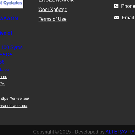
Phone
Όροι Χρήσης
Email
ΚΛΑΔΩΝ-
Terms of Use
ive of
4100 Syros
EECE
56
ta.eu
ta.eu
//e-
https://en-sel.eu/
nsa-network.eu/
Copyright © 2015 - Developed by
ALTERAVITA