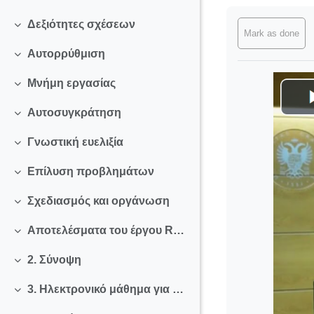
Completion req
Δεξιότητες σχέσεων
Skupi
Mark as done
Αυτορρύθμιση
Skupi
Μνήμη εργασίας
Skupi
Αυτοσυγκράτηση
Skupi
Γνωστική ευελιξία
Skupi
Επίλυση προβλημάτων
Skupi
Σχεδιασμός και οργάνωση
Skupi
Αποτελέσματα του έργου REFLECT
Skupi
2. Σύνοψη
Skupi
3. Ηλεκτρονικό μάθημα για εκπαιδευτικούς
Skupi