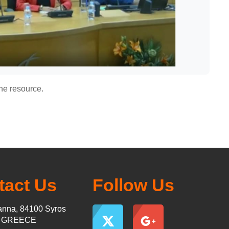
he resource.
tact Us
Follow Us
nna, 84100 Syros
s GREECE