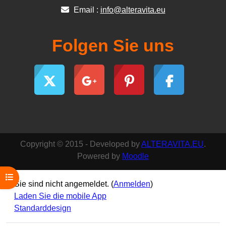
Email :
info@alteravita.eu
Folgen Sie uns
Copyright © 2015 - Developed by
ALTERAVITA.EU
.
Powered by
Moodle
Kursindex öffnen
Sie sind nicht angemeldet. (
Anmelden
)
Laden Sie die mobile App
Standarddesign