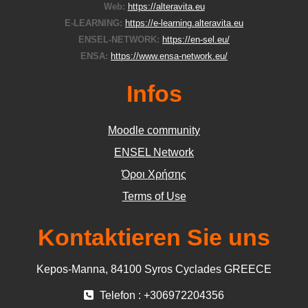
Web:
https://alteravita.eu
E-LEARNING:
https://e-learning.alteravita.eu
ENSEL-NETWORK:
https://en-sel.eu/
ENSA:
https://www.ensa-network.eu/
Infos
Moodle community
ΕΝSEL Network
Όροι Χρήσης
Terms of Use
Kontaktieren Sie uns
Kepos-Manna, 84100 Syros Cyclades GREECE
Telefon : +306972204356