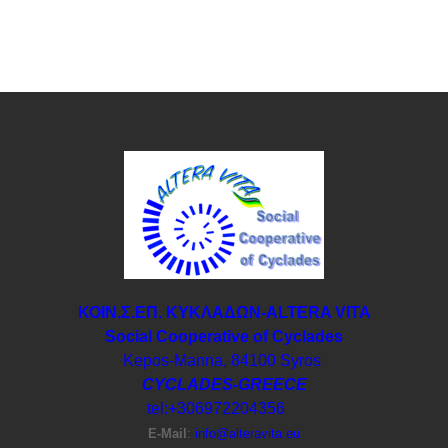
ΚΟΙΝ.Σ.ΕΠ. ΚΥΚΛΑΔΩΝ-ΑLTERA VITA
Social Cooperative of Cyclades
Kepos-Manna, 84100 Syros
CYCLADES-GREECE
tel:+306972204356
E-Μail
:
info@alteravita.eu