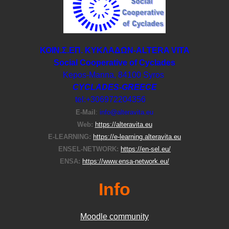
ΚΟΙΝ.Σ.ΕΠ. ΚΥΚΛΑΔΩΝ-ΑLTERA VITA
Social Cooperative of Cyclades
Kepos-Manna, 84100 Syros
CYCLADES-GREECE
tel:+306972204356
E-Μail
:
info@alteravita.eu
Web:
https://alteravita.eu
E-LEARNING:
https://e-learning.alteravita.eu
ENSEL-NETWORK:
https://en-sel.eu/
ENSA:
https://www.ensa-network.eu/
Info
Moodle community