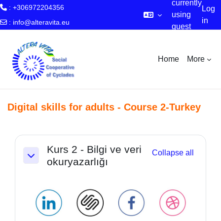
currently
: +306972204356
Log
using
in
:
info@alteravita.eu
guest
Skip to main content
access
Home
More
Digital skills for adults - Course 2-Turkey
Section outline
Kurs 2 - Bilgi ve veri
Collapse all
okuryazarlığı
Collapse