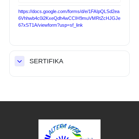
https://docs.google.com/forms/d/e/1FAIpQLSd2ea
6Vhhwb4c0i2KxeQdh4wCCIH9muVMRtZcHJGJe
67xST1A/viewform?usp=sf_link
SERTIFIKA
Collapse