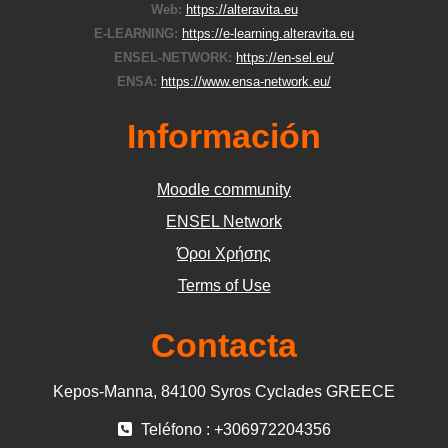
Web:
https://alteravita.eu
E-LEARNING:
https://e-learning.alteravita.eu
ENSEL-NETWORK:
https://en-sel.eu/
ENSA:
https://www.ensa-network.eu/
Información
Moodle community
ΕΝSEL Network
Όροι Χρήσης
Terms of Use
Contacta
Kepos-Manna, 84100 Syros Cyclades GREECE
Teléfono : +306972204356