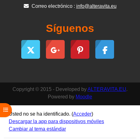
Correo electrónico :
info@alteravita.eu
Síguenos
Copyright © 2015 - Developed by
ALTERAVITA.EU
.
Powered by
Moodle
Abrir índice del curso
Usted no se ha identificado. (
Acceder
)
Descargar la app para dispositivos móviles
Cambiar al tema estándar