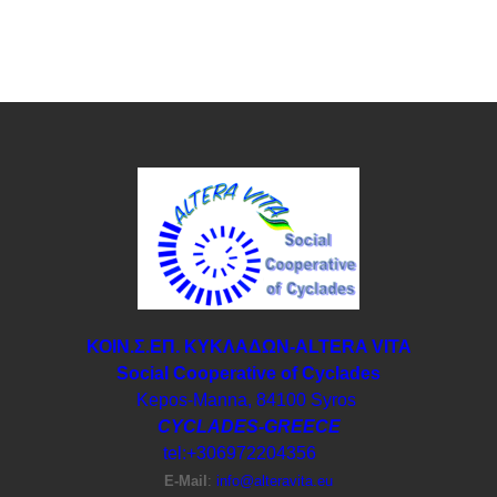
ΚΟΙΝ.Σ.ΕΠ. ΚΥΚΛΑΔΩΝ-ΑLTERA VITA
Social Cooperative of Cyclades
Kepos-Manna, 84100 Syros
CYCLADES-GREECE
tel:+306972204356
E-Μail
:
info@alteravita.eu