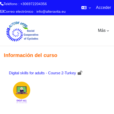
Teléfono : +306972204356
Acceder
Correo electrónico :
info@alteravita.eu
Salta al contenido principal
Más
Información del curso
Digital skills for adults - Course 2-Turkey