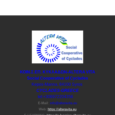
ΚΟΙΝ.Σ.ΕΠ. ΚΥΚΛΑΔΩΝ-ΑLTERA VITA
Social Cooperative of Cyclades
Kepos-Manna, 84100 Syros
CYCLADES-GREECE
tel:+306972204356
E-Μail
:
info@alteravita.eu
Web:
https://alteravita.eu