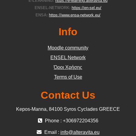
E-LEARNING:
https://e-learning.alteravita.eu
ENSEL-NETWORK:
https://en-sel.eu/
ENSA:
https://www.ensa-network.eu/
Info
Moodle community
ΕΝSEL Network
Όροι Χρήσης
Terms of Use
Contact Us
Kepos-Manna, 84100 Syros Cyclades GREECE
Phone : +306972204356
Email :
info@alteravita.eu