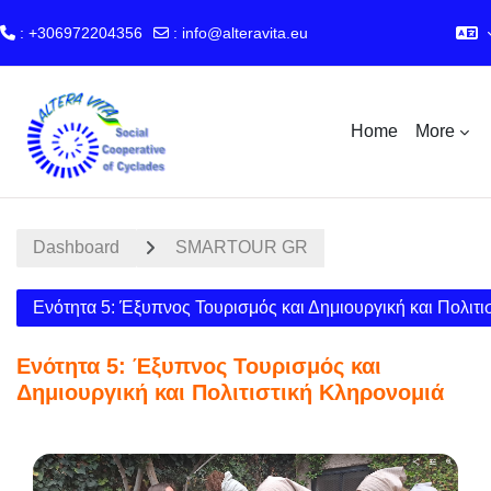
: +306972204356
:
info@alteravita.eu
Skip to main content
Home
More
Dashboard
SMARTOUR GR
Ενότητα 5: Έξυπνος Τουρισμός και Δημιουργική και Πολιτι
Ενότητα 5: Έξυπνος Τουρισμός και
Δημιουργική και Πολιτιστική Κληρονομιά
Section outline