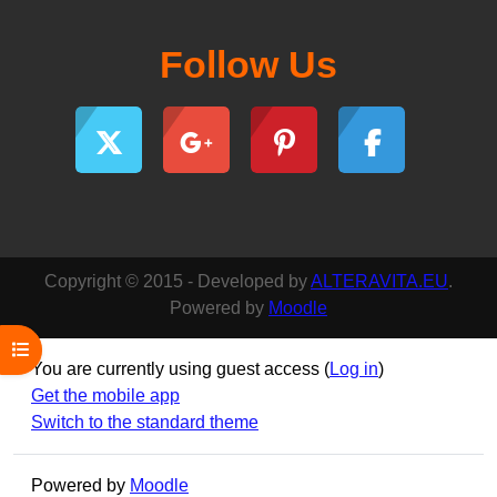
Follow Us
Copyright © 2015 - Developed by
ALTERAVITA.EU
.
Powered by
Moodle
Open course index
You are currently using guest access (
Log in
)
Get the mobile app
Switch to the standard theme
Powered by
Moodle