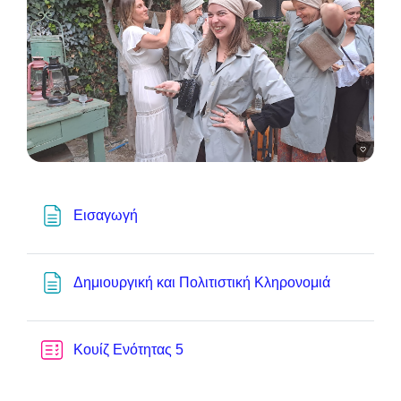
Page
Εισαγωγή
Page
Δημιουργική και Πολιτιστική Κληρονομιά
Quiz
Κουίζ Ενότητας 5