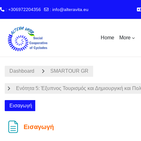
: +306972204356
:
info@alteravita.eu
Skip to main content
Home
More
Dashboard
SMARTOUR GR
Ενότητα 5: Έξυπνος Τουρισμός και Δημιουργική και Πολ
Εισαγωγή
Εισαγωγή