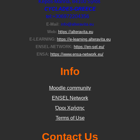
Kepos-Manna, 84100 Syros
CYCLADES-GREECE
tel:+306972204356
E-Μail
:
info@alteravita.eu
Web:
https://alteravita.eu
E-LEARNING:
https://e-learning.alteravita.eu
ENSEL-NETWORK:
https://en-sel.eu/
ENSA:
https://www.ensa-network.eu/
Info
Moodle community
ΕΝSEL Network
Όροι Χρήσης
Terms of Use
Contact Us