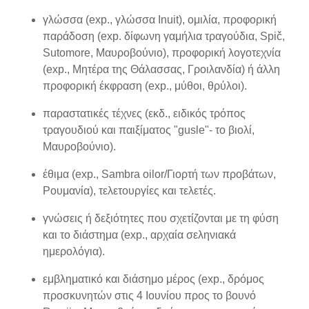
γλώσσα (exp., γλώσσα Inuit), ομιλία, προφορική
παράδοση (exp. δίφωνη γαμήλια τραγούδια, Spič,
Sutomore, Μαυροβούνιο), προφορική λογοτεχνία
(exp., Μητέρα της Θάλασσας, Γροιλανδία) ή άλλη
προφορική έκφραση (exp., μύθοι, θρύλοι).
παραστατικές τέχνες (εκδ., ειδικός τρόπος
τραγουδιού και παιξίματος "gusle"- το βιολί,
Μαυροβούνιο).
έθιμα (exp., Sambra oilor/Γιορτή των προβάτων,
Ρουμανία), τελετουργίες και τελετές.
γνώσεις ή δεξιότητες που σχετίζονται με τη φύση
και το διάστημα (exp., αρχαία σεληνιακά
ημερολόγια).
εμβληματικό και διάσημο μέρος (exp., δρόμος
προσκυνητών στις 4 Ιουνίου προς το βουνό