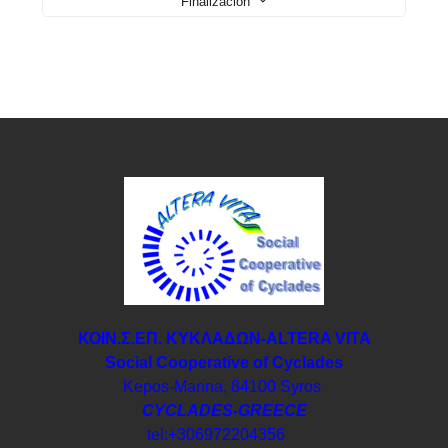
Finalización
ΚΟΙΝ.Σ.ΕΠ. ΚΥΚΛΑΔΩΝ-ΑLTERA VITA
Social Cooperative of Cyclades
Kepos-Manna, 84100 Syros
CYCLADES-GREECE
tel:+306972204356