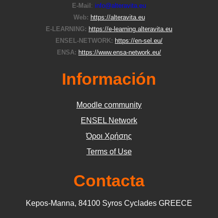
E-Μail
:
info@alteravita.eu
Web:
https://alteravita.eu
E-LEARNING:
https://e-learning.alteravita.eu
ENSEL-NETWORK:
https://en-sel.eu/
ENSA:
https://www.ensa-network.eu/
Información
Moodle community
ΕΝSEL Network
Όροι Χρήσης
Terms of Use
Contacta
Kepos-Manna, 84100 Syros Cyclades GREECE