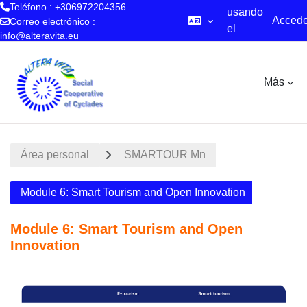
Teléfono : +306972204356
usando
Accede
Correo electrónico :
el
info@alteravita.eu
acceso
Salta al contenido principal
para
invitados
Más
Área personal
SMARTOUR Mn
Module 6: Smart Tourism and Open Innovation
Module 6: Smart Tourism and Open
Innovation
Perfilado de sección