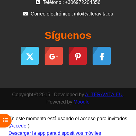
Teléfono : +306972204356
Correo electrónico :
info@alteravita.eu
Síguenos
Copyright © 2015 - Developed by
ALTERAVITA.EU
.
Powered by
Moodle
En este momento está usando el acceso para invitados
Abrir índice del curso
(
Acceder
)
Descargar la app para dispositivos móviles