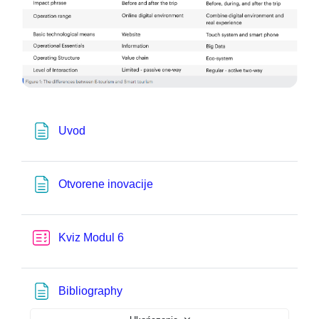
Strona
Uvod
Strona
Otvorene inovacije
Test
Kviz Modul 6
Strona
Bibliography