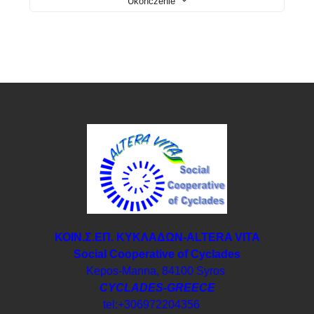
Ukończenie
ΚΟΙΝ.Σ.ΕΠ. ΚΥΚΛΑΔΩΝ-ΑLTERA VITA
Social Cooperative of Cyclades
Kepos-Manna, 84100 Syros
CYCLADES-GREECE
tel:+306972204356