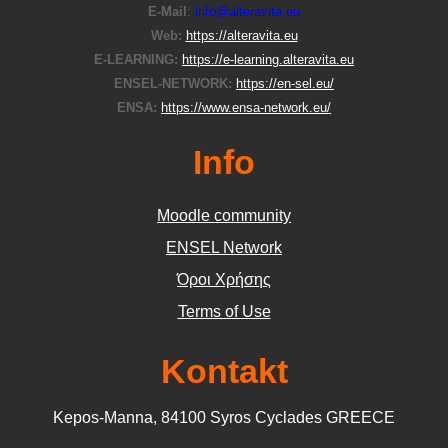
E-Μail
:
info@alteravita.eu
Web:
https://alteravita.eu
E-LEARNING:
https://e-learning.alteravita.eu
ENSEL-NETWORK:
https://en-sel.eu/
ENSA:
https://www.ensa-network.eu/
Info
Moodle community
ΕΝSEL Network
Όροι Χρήσης
Terms of Use
Kontakt
Kepos-Manna, 84100 Syros Cyclades GREECE