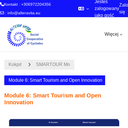
Jesteś
Kontakt : +306972204356
Zalo
zalogowany
się
:
info@alteravita.eu
jako gość
Przejdź do głównej zawartości
Więcej
Kokpit
SMARTOUR Mn
Module 6: Smart Tourism and Open Innovation
Module 6: Smart Tourism and Open
Innovation
Przegląd sekcji