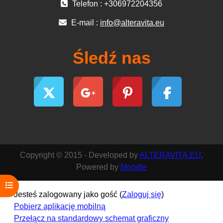
Telefon : +306972204356
E-mail :
info@alteravita.eu
Śledź nas
Copyright © 2015 - Developed by
ALTERAVITA.EU
.
Powered by
Moodle
Otwórz indeks kursu
Jesteś zalogowany jako gość (
Zaloguj się
)
Pobierz aplikację mobilną
Przełącz na standardowy schemat graficzny