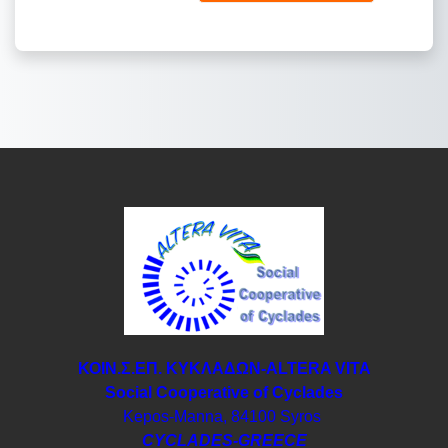
ΚΟΙΝ.Σ.ΕΠ. ΚΥΚΛΑΔΩΝ-ΑLTERA VITA
Social Cooperative of Cyclades
Kepos-Manna, 84100 Syros
CYCLADES-GREECE