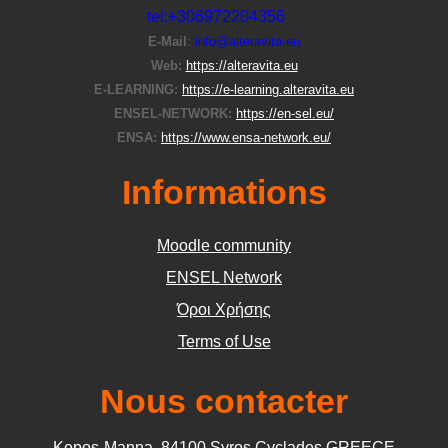
tel:+306972204356
E-Μail
:
info@alteravita.eu
Web:
https://alteravita.eu
E-LEARNING:
https://e-learning.alteravita.eu
ENSEL-NETWORK:
https://en-sel.eu/
ENSA:
https://www.ensa-network.eu/
Informations
Moodle community
ΕΝSEL Network
Όροι Χρήσης
Terms of Use
Nous contacter
Kepos-Manna, 84100 Syros Cyclades GREECE