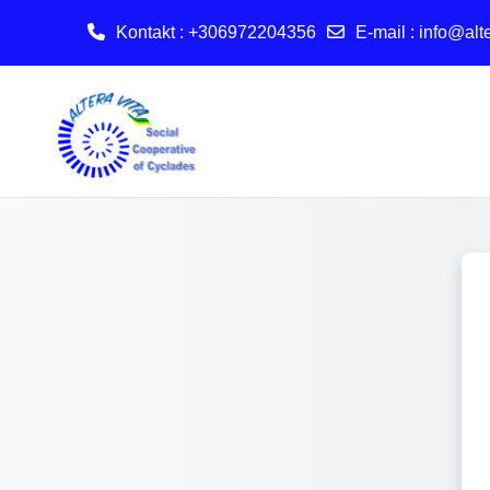
Kontakt : +306972204356
E-mail
:
info@alte
Przejdź do głównej zawartości