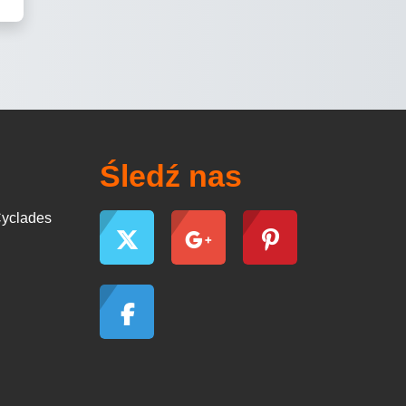
Śledź nas
yclades