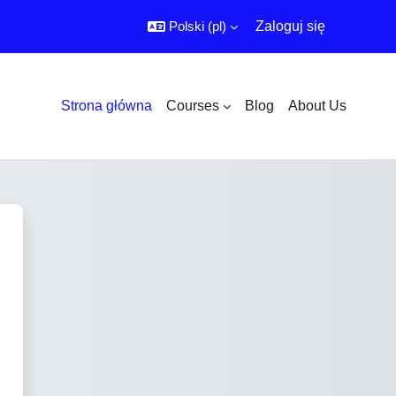
Polski ‎(pl)‎
Zaloguj się
Strona główna
Courses
Blog
About Us
ra Vita e-Learning MOODLE Platfo