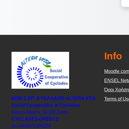
Info
Moodle com
ΕΝSEL Net
Όροι Χρήση
ΚΟΙΝ.Σ.ΕΠ. ΚΥΚΛΑΔΩΝ-ΑLTERA VITA
Terms of Us
Social Cooperative of Cyclades
Kepos-Manna, 84100 Syros
CYCLADES-GREECE
tel:+306972204356