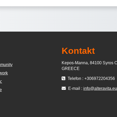
Kontakt
Kepos-Manna, 84100 Syros C
munity
GREECE
work
Telefon : +306972204356
ς
E-mail :
info@alteravita.eu
e