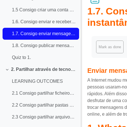
1.7. Con
1.5 Consigo criar uma conta para aceder e utilizar serviços digitais online (e-mail, redes sociais, outros serviços interativos públicos e privados… cuidado com a privacidade!)
instantâ
1.6. Consigo enviar e receber SMS pelo meu telemóvel
1.7. Consigo enviar mensagens via aplicações de mensagens instantânias (WhatsApp, Messenger, Skype)
Completion req
1.8. Consigo publicar mensagens num fórum e/ou blog
Mark as done
Quiz to 1.
Enviar mens
2. Partilhar através de tecnologias digitais
Collapse
A Internet mudou m
LEARNING OUTCOMES
pessoas usaram-no 
2.1 Consigo partilhar ficheiros como anexos por e-mail e outros serviços de comunicação assíncrona
rápidos. Além disso
desfrutar de uma co
2.2 Consigo partilhar pastas na nuvem
trocar mensagens de
online, e além de t
2.3 Consigo partilhar arquivos, vídeos, áudios, fotos, locais e contactos via redes sociais e softwares de mensagens instantâneas (WhatsApp, Messenger, Skype e outros), também a usar a função "partilhar"