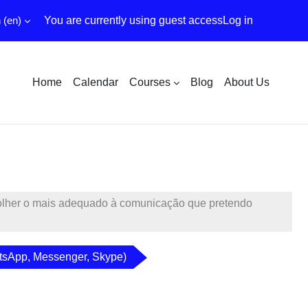
‎(en)‎
You are currently using guest access
Log in
Home
Calendar
Courses
Blog
About Us
colher o mais adequado à comunicação que pretendo
atsApp, Messenger, Skype)