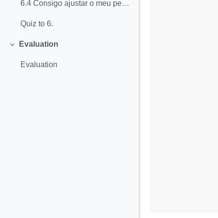
6.4 Consigo ajustar o meu perfil online em função do potencial público (formal-informal, profissional, oficial, temático, etc.)
Quiz to 6.
Evaluation
Collapse
Evaluation