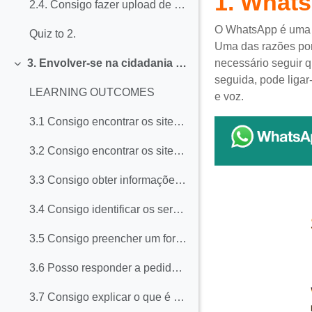
1. What
2.4. Consigo fazer upload de conteúdo criados por mim (por exemplo, uma foto) para partilhar em sites que o solicitem e/ou que ofereçam essa possibilidade (redes sociais)
O WhatsApp é um
Quiz to 2.
Uma das razões por 
necessário seguir q
3. Envolver-se na cidadania por meio de tecnologias digitais
Collapse
seguida, pode liga
LEARNING OUTCOMES
e voz.
3.1 Consigo encontrar os sites e aplicações oficiais de órgãos governamentais e outras organizações públicas do meu país a nível nacional e local nas áreas do meu interesse (emprego, saúde, educação, impostos, etc.)
3.2 Consigo encontrar os sites e Apps oficiais de prestadores de serviços privados do meu interesse (transportes e viagens, utilidades, etc.)
3.3 Consigo obter informações de sites ou aplicações de serviços (públicos/privados) para realizar procedimentos pessoalmente (saúde, emprego, previdência social, transporte ...)
3.4 Consigo identificar os serviços interativos oferecidos por sites ou aplicações de serviços (públicos/privados)
3.5 Consigo preencher um formulário online a usar também uma lista suspensa, caixa de seleção, botão de opção, calendário e outras funções
3.6 Posso responder a pedidos de autenticação, se necessário para aceder a sites de serviços (públicos/privados)
3.7 Consigo explicar o que é "autenticação forte" e o porquê de ser necessária para usar uma variedade de serviços online