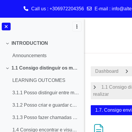
Call us
: +306972204356
E-mail
:
info@alte
Skip to main content
INTRODUCTION
Collapse
Announcements
1.1 Consigo distinguir os meios de comunicação síncrona e assíncrona e escolher o mais adequado à comunicação que pretendo realizar
Collapse
Dashboard
LEARNING OUTCOMES
1.1 Consigo d
3.1.1 Posso distinguir entre meios de comunicação síncronos e assíncronos e escolher entre eles os mais adequados à comunicação que quero fazer
realizar
3.1.2 Posso criar e guardar contactos nos meus dispositivos digitais
1.7. Consigo env
3.1.3 Posso fazer chamadas de vídeo pela Internet
1.4 Consigo encontrar e visualizar as últimas chamadas e mensagens feitas e recebidas