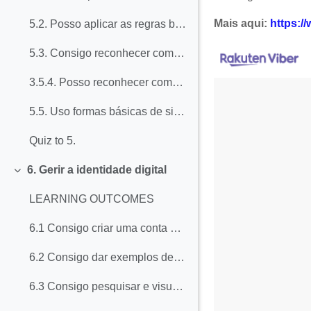
Mais aqui:
https:/
5.2. Posso aplicar as regras básicas de escrita online (não usar letras maiúsculas, cuidar da ortografia, referir-me aos outros através dos seus títulos ou apelidos....) e posso usar emoticons adequadamente ao comunicar através do Internet
5.3. Consigo reconhecer comportamentos apropriados para adotar nas redes sociais... como pedir permissão antes de publicar/compartilhar fotos de outras pessoas (especialmente quando se trata de crianças);
3.5.4. Posso reconhecer comportamentos e comunicações social/eticamente inadequados em linha, tais como discursos de ódio, flaming, troll, ciberbullying, perseguição online, etc.
5.5. Uso formas básicas de sinalizar interações negativas online (postos de sinalização para proprietários de serviços, polícia postal, etc.)
Quiz to 5.
6. Gerir a identidade digital
Collapse
LEARNING OUTCOMES
6.1 Consigo criar uma conta online e perfil pessoal relacionado e entrar e sair dela com segurança (incluindo alterar e proteger senhas para evitar roubo de identidade). Posso excluir minha conta se quiser sair.
6.2 Consigo dar exemplos de marcas que deixo online voluntariamente ao usar diferentes aplicações de comunicação e identificar aqueles que podem prejudicar a minha reputação
6.3 Consigo pesquisar e visualizar informações sobre mim e outras pessoas online