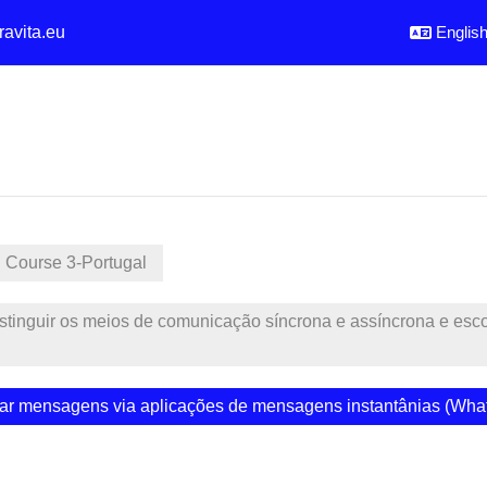
ravita.eu
English 
Course 3-Portugal
istinguir os meios de comunicação síncrona e assíncrona e es
iar mensagens via aplicações de mensagens instantânias (Wh