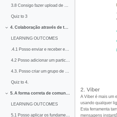
3.8 Consigo fazer upload de documentos e fotografias quando necessário para concluir uma transação online
Quiz to 3
4. Colaboração através de tecnologias digitais
Collapse
LEARNING OUTCOMES
.4.1 Posso enviar e receber e-mails com vários destinatários (e "responder a todos") para apoiar a comunicação do grupo
4.2 Posso adicionar um participante ou participar de uma videochamada
4.3. Posso criar um grupo de WhatsApp e adicionar-lhe membros
Quiz to 4.
2. Viber
5. A forma correta de comunicar na internet
Collapse
A Viber é mais um 
usando qualquer lig
LEARNING OUTCOMES
Esta ferramenta ta
5.1 Posso aplicar os fundamentos da etiqueta de e-mail (por exemplo, utilização de BCC, reencaminhamento, etc.)
mensagens instantâ