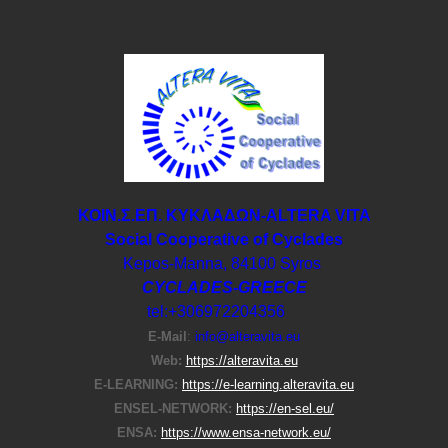
ΚΟΙΝ.Σ.ΕΠ. ΚΥΚΛΑΔΩΝ-ΑLTERA VITA
Social Cooperative of Cyclades
Kepos-Manna, 84100 Syros
CYCLADES-GREECE
tel:+306972204356
E-Μail
:
info@alteravita.eu
Web:
https://alteravita.eu
E-LEARNING:
https://e-learning.alteravita.eu
ENSEL-NETWORK:
https://en-sel.eu/
ENSA:
https://www.ensa-network.eu/