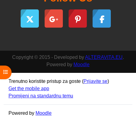
Copyright © 2015 - Developed by
ALTERAVITA.EU
.
Powered by
Moodle
Open course index
Trenutno koristite pristup za goste (
Prijavite se
)
Get the mobile app
Promijeni na standardnu temu
Powered by
Moodle