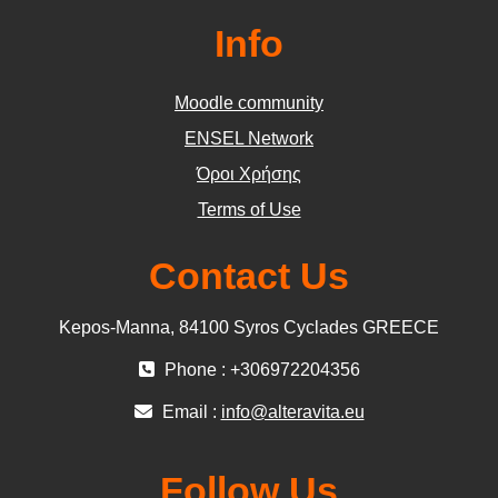
Info
Moodle community
ΕΝSEL Network
Όροι Χρήσης
Terms of Use
Contact Us
Kepos-Manna, 84100 Syros Cyclades GREECE
Phone : +306972204356
Email :
info@alteravita.eu
Follow Us