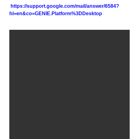
https://support.google.com/mail/answer/6584?
hl=en&co=GENIE.Platform%3DDesktop