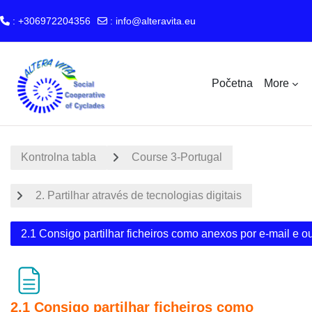
: +306972204356
:
info@alteravita.eu
Skip to main content
Početna
More
Kontrolna tabla
Course 3-Portugal
2. Partilhar através de tecnologias digitais
2.1 Consigo partilhar ficheiros como anexos por e-mail e 
2.1 Consigo partilhar ficheiros como