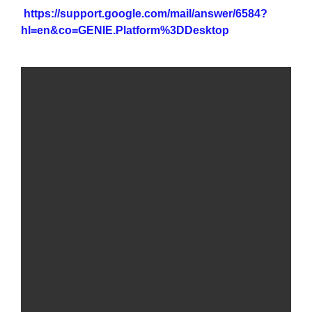
https://support.google.com/mail/answer/6584?
hl=en&co=GENIE.Platform%3DDesktop