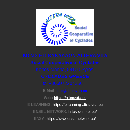
ΚΟΙΝ.Σ.ΕΠ. ΚΥΚΛΑΔΩΝ-ΑLTERA VITA
Social Cooperative of Cyclades
Kepos-Manna, 84100 Syros
CYCLADES-GREECE
tel:+306972204356
E-Μail
:
info@alteravita.eu
Web:
https://alteravita.eu
E-LEARNING:
https://e-learning.alteravita.eu
ENSEL-NETWORK:
https://en-sel.eu/
ENSA:
https://www.ensa-network.eu/