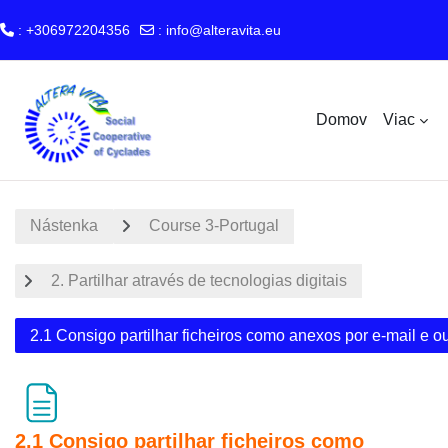
: +306972204356
:
info@alteravita.eu
Preskočiť na hlavný obsah
Domov
Viac
Nástenka
Course 3-Portugal
2. Partilhar através de tecnologias digitais
2.1 Consigo partilhar ficheiros como anexos por e-mail e 
2.1 Consigo partilhar ficheiros como