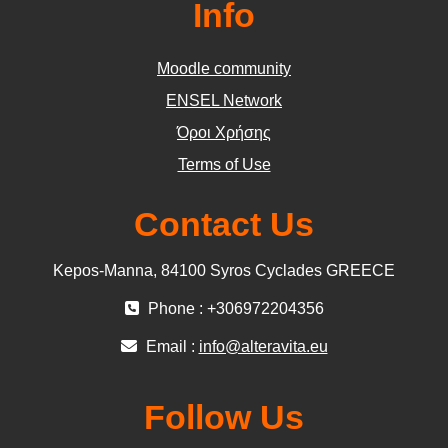
Info
Moodle community
ΕΝSEL Network
Όροι Χρήσης
Terms of Use
Contact Us
Kepos-Manna, 84100 Syros Cyclades GREECE
Phone : +306972204356
Email :
info@alteravita.eu
Follow Us