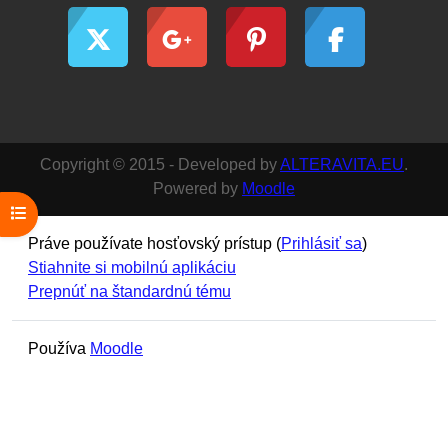
Copyright © 2015 - Developed by
ALTERAVITA.EU
.
Powered by
Moodle
Otvoriť index kurzu
Práve používate hosťovský prístup (
Prihlásiť sa
)
Stiahnite si mobilnú aplikáciu
Prepnúť na štandardnú tému
Používa
Moodle