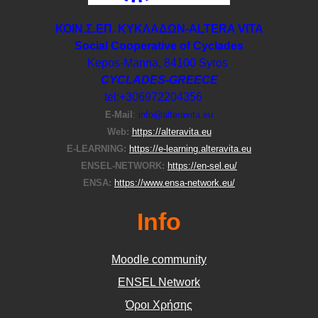
ΚΟΙΝ.Σ.ΕΠ. ΚΥΚΛΑΔΩΝ-ΑLTERA VITA
Social Cooperative of Cyclades
Kepos-Manna, 84100 Syros
CYCLADES-GREECE
tel:+306972204356
E-Μail
:
info@alteravita.eu
Web:
https://alteravita.eu
E-LEARNING:
https://e-learning.alteravita.eu
ENSEL-NETWORK:
https://en-sel.eu/
ENSA:
https://www.ensa-network.eu/
Info
Moodle community
ΕΝSEL Network
Όροι Χρήσης