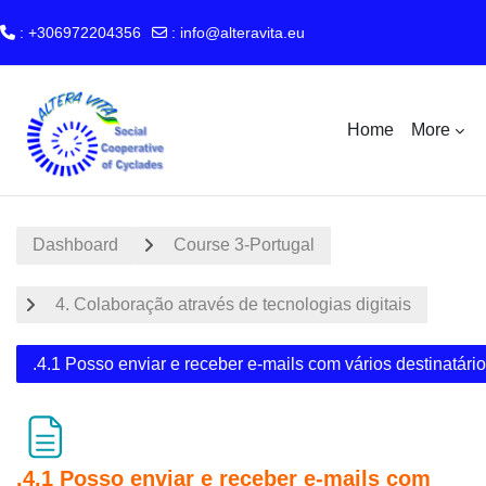
: +306972204356
:
info@alteravita.eu
Skip to main content
Home
More
Dashboard
Course 3-Portugal
4. Colaboração através de tecnologias digitais
.4.1 Posso enviar e receber e-mails com vários destinatári
.4.1 Posso enviar e receber e-mails com