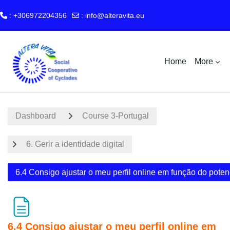
: +306972204356
:
info@alteravita.eu
Skip to main content
Home
More
Dashboard
Course 3-Portugal
6. Gerir a identidade digital
6.4 Consigo ajustar o meu perfil online em função do potencia
6.4 Consigo ajustar o meu perfil online em