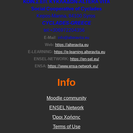
ΚΟΙΝ.Σ.ΕΠ. ΚΥΚΛΑΔΩΝ-ΑLTERA VITA
Social Cooperative of Cyclades
Kepos-Manna, 84100 Syros
CYCLADES-GREECE
tel:+306972204356
E-Μail
:
info@alteravita.eu
Web:
https://alteravita.eu
E-LEARNING:
https://e-learning.alteravita.eu
ENSEL-NETWORK:
https://en-sel.eu/
ENSA:
https://www.ensa-network.eu/
Info
Moodle community
ΕΝSEL Network
Όροι Χρήσης
Terms of Use