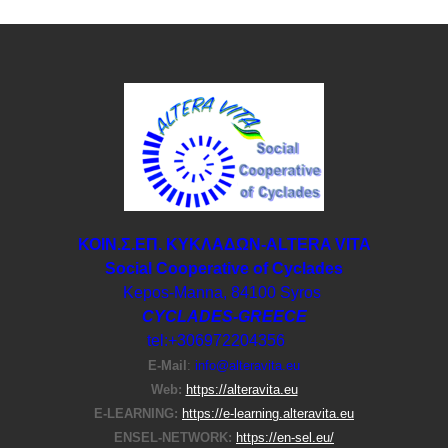
ΚΟΙΝ.Σ.ΕΠ. ΚΥΚΛΑΔΩΝ-ΑLTERA VITA
Social Cooperative of Cyclades
Kepos-Manna, 84100 Syros
CYCLADES-GREECE
tel:+306972204356
E-Μail
:
info@alteravita.eu
Web:
https://alteravita.eu
E-LEARNING:
https://e-learning.alteravita.eu
ENSEL-NETWORK:
https://en-sel.eu/