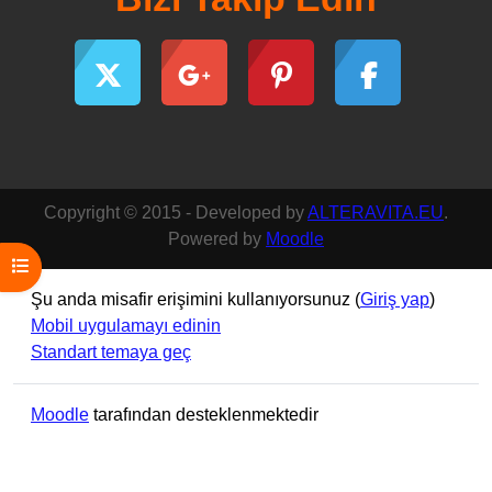
Copyright © 2015 - Developed by
ALTERAVITA.EU
.
Powered by
Moodle
Kurs dizinini aç
Şu anda misafir erişimini kullanıyorsunuz (
Giriş yap
)
Mobil uygulamayı edinin
Standart temaya geç
Moodle
tarafından desteklenmektedir