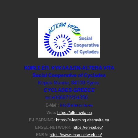
ΚΟΙΝ.Σ.ΕΠ. ΚΥΚΛΑΔΩΝ-ΑLTERA VITA
Social Cooperative of Cyclades
Kepos-Manna, 84100 Syros
CYCLADES-GREECE
tel:+306972204356
E-Μail
:
info@alteravita.eu
Web:
https://alteravita.eu
E-LEARNING:
https://e-learning.alteravita.eu
ENSEL-NETWORK:
https://en-sel.eu/
ENSA:
https://www.ensa-network.eu/