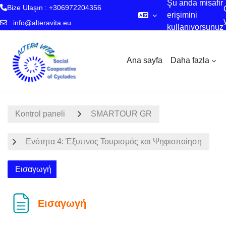
Şu anda misafir
Bize Ulaşın : +306972204356
erişimini
:
info@alteravita.eu
kullanıyorsunuz
Ana içeriğe git
Ana sayfa
Daha fazla
Kontrol paneli
SMARTOUR GR
Ενότητα 4: Έξυπνος Τουρισμός και Ψηφιοποίηση
Εισαγωγή
Εισαγωγή