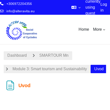
currently
: +306972204356
Log
using
in
:
info@alteravita.eu
guest
Skip to main content
access
Home
More
Dashboard
SMARTOUR Mn
Module 3: Smart tourism and Sustainability
Uvod
Uvod
Completion requirements