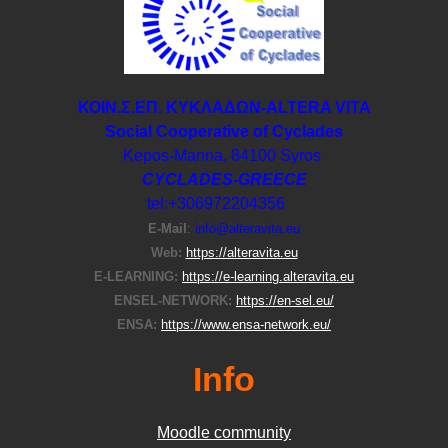
ΚΟΙΝ.Σ.ΕΠ. ΚΥΚΛΑΔΩΝ-ΑLTERA VITA
Social Cooperative of Cyclades
Kepos-Manna, 84100 Syros
CYCLADES-GREECE
tel:+306972204356
E-Μail
:
info@alteravita.eu
Web:
https://alteravita.eu
E-LEARNING:
https://e-learning.alteravita.eu
ENSEL-NETWORK:
https://en-sel.eu/
ENSA:
https://www.ensa-network.eu/
Info
Moodle community