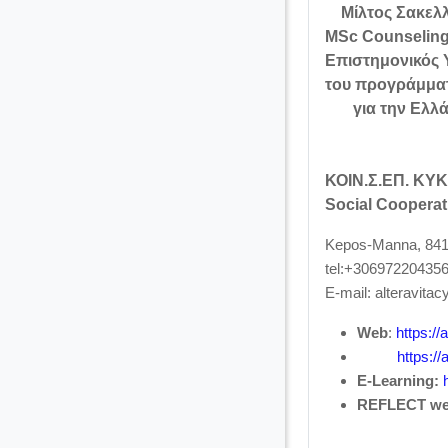
Μίλτος Σακελλ
ΜSc Counselin
Επιστημονικός
του προγράμμα
για την Ελλ
ΚΟΙΝ.Σ.ΕΠ. ΚΥ
Social Cooperat
Kepos-Manna, 841
tel:+30697220435
E-mail:
alteravita
Web
:
https://
https://
E-Learning:
REFLECT we