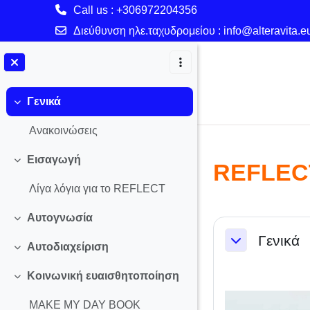
Call us
: +306972204356
Διεύθυνση ηλε.ταχυδρομείου :
info@alteravita.e
Μετάβαση στο κεντρικό περιεχόμενο
Γενικά
Σύμπτυξη
Ανακοινώσεις
Εισαγωγή
REFLEC
Σύμπτυξη
Λίγα λόγια για το REFLECT
Αυτογνωσία
Section o
Σύμπτυξη
Γενικά
Αυτοδιαχείριση
Σύμπτυξη
Σύμπτυξη
Κοινωνική ευαισθητοποίηση
Σύμπτυξη
MAKE MY DAY BOOK