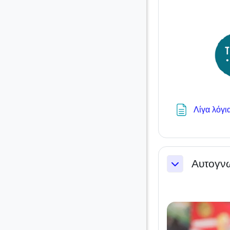
Λίγα λόγι
Αυτογν
Σύμπτυξη