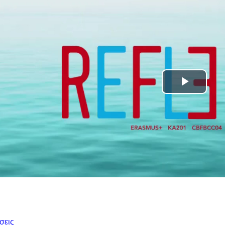
Αναπ
βίντε
Φόρουμ
σεις