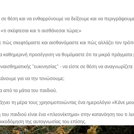
 σε θέση και να ενθαρρύνουμε να δείξουμε και να περιγράψουμ
«τι σκέφτεσαι και τι αισθάνεσαι τώρα;»
 πώς σκεφτόμαστε και αισθανόμαστε και πώς αλλάζει τον τρό
α καθημερινή προσέγγιση να θυμόμαστε ότι τα μικρά πράγματα 
αισθηματικής "ευκινησίας" - να είστε σε θέση να αναγνωρίζετ
κάνουμε για να την τονώσουμε;
α από τα μάτια του παιδιού.
ιάχνει τη μέρα τους χρησιμοποιώντας ένα ημερολόγιο «Κάνε μου
του παιδιού είναι ένα «πλεονέκτημα» στην κατανόηση του τι λειτο
οικοδόμηση της αυτογνωσίας του επίσης.