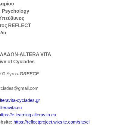
αρίου
g Psychology
 Υπεύθυνος
τος REFLECT
άδα
ΚΛΑΔΩΝ-ΑLTERA VITA
ive of Cyclades
00 Syros
-GREECE
6
cyclades@gmail.com
alteravita-cyclades.gr
alteravita.eu
https://e-learning.alteravita.eu
bsite:
https://reflectproject.wixsite.com/site/el