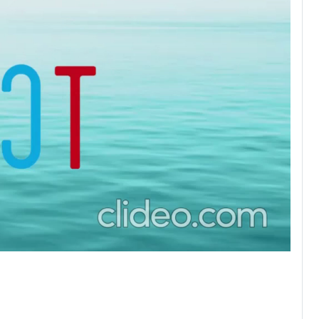
αραγωγή
ο