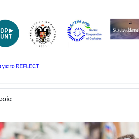
Σελίδα
α για το REFLECT
ωσία