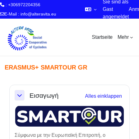
Sie sind als
: +306972204356
Gast
Anm
E-Mail :
info@alteravita.eu
angemeldet
Zum Hauptinhalt
Startseite
Mehr
ERASMUS+ SMARTOUR GR
Abschnittsübersicht
Εισαγωγή
Alles einklappen
Einklappen
Σύμφωνα με την Ευρωπαϊκή Επιτροπή, ο