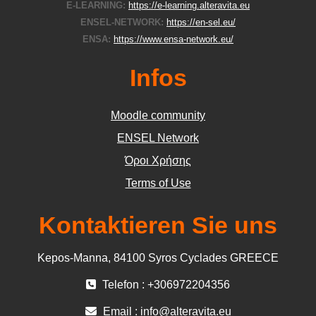
E-LEARNING:
https://e-learning.alteravita.eu
ENSEL-NETWORK:
https://en-sel.eu/
ENSA:
https://www.ensa-network.eu/
Infos
Moodle community
ΕΝSEL Network
Όροι Χρήσης
Terms of Use
Kontaktieren Sie uns
Kepos-Manna, 84100 Syros Cyclades GREECE
Telefon : +306972204356
Email :
info@alteravita.eu