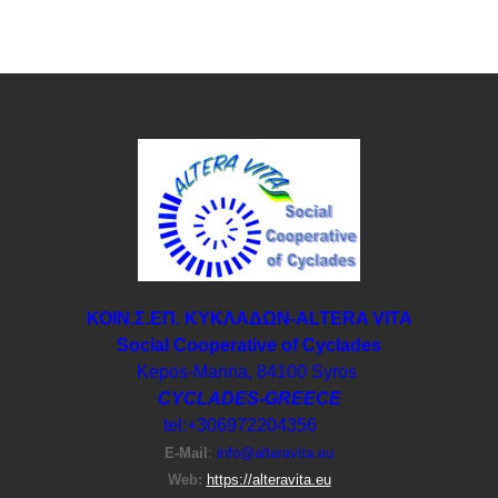
ΚΟΙΝ.Σ.ΕΠ. ΚΥΚΛΑΔΩΝ-ΑLTERA VITA
Social Cooperative of Cyclades
Kepos-Manna, 84100 Syros
CYCLADES-GREECE
tel:+306972204356
E-Μail
:
info@alteravita.eu
Web:
https://alteravita.eu