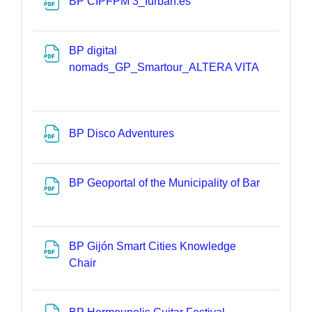
Datei
BP CIPFPM 3_Iurban.es
BP digital
Datei
nomads_GP_Smartour_ALTERA VITA
Datei
BP Disco Adventures
Datei
BP Geoportal of the Municipality of Bar
BP Gijón Smart Cities Knowledge
Datei
Chair
Datei