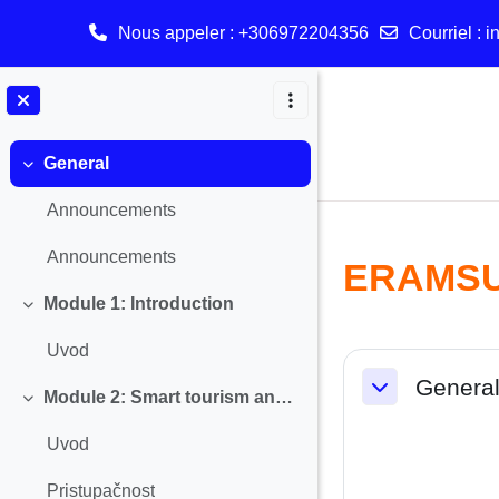
Nous appeler
: +306972204356
Courriel
:
i
Passer au contenu principal
General
Replier
Announcements
Announcements
ERAMSU
Module 1: Introduction
Replier
Uvod
Résumé d
Genera
Module 2: Smart tourism and Accessibility
Replier
Replier
Uvod
Pristupačnost