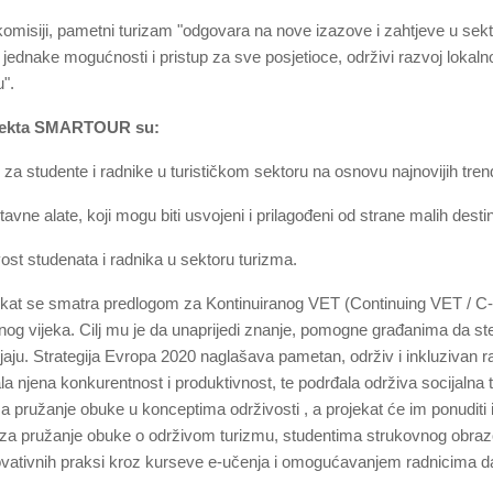
isiji, pametni turizam "odgovara na nove izazove i zahtjeve u sektoru 
 jednake mogućnosti i pristup za sve posjetioce, održivi razvoj lokal
u".
rojekta SMARTOUR su:
 za studente i radnike u turističkom sektoru na osnovu najnovijih tren
tavne alate, koji mogu biti usvojeni i prilagođeni od strane malih desti
vost studenata i radnika u sektoru turizma.
 se smatra predlogom za Kontinuiranog VET (Continuing VET / C-VE
g vijeka. Cilj mu je da unaprijedi znanje, pomogne građanima da steknu
jaju. Strategija Evropa 2020 naglašava pametan, održiv i inkluzivan ra
la njena konkurentnost i produktivnost, te podrđala održiva socijalna
za pružanje obuke u konceptima održivosti , a projekat će im ponuditi 
diti za pružanje obuke o održivom turizmu, studentima strukovnog obrazo
ativnih praksi kroz kurseve e-učenja i omogućavanjem radnicima da až