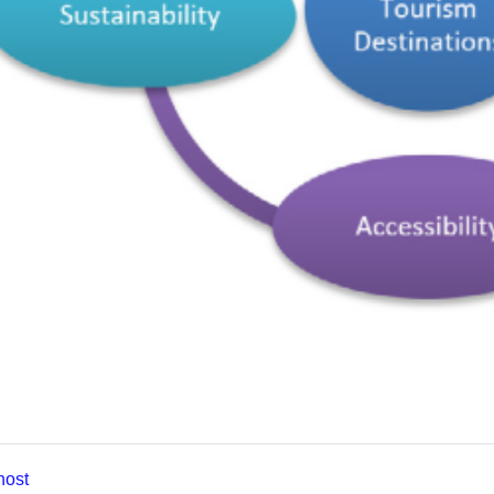
e
Page
nost