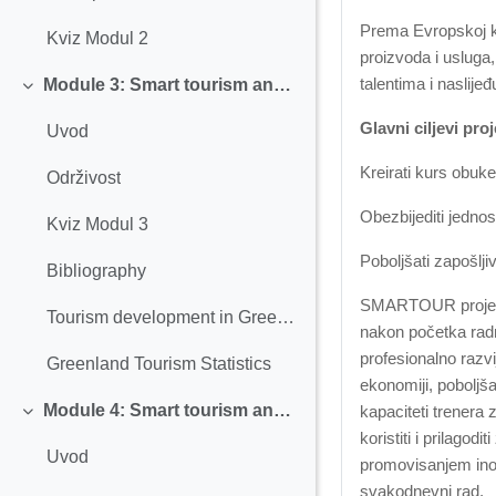
Prema Evropskoj kom
Kviz Modul 2
proizvoda i usluga,
talentima i naslijeđ
Module 3: Smart tourism and Sustainability
Replier
Glavni ciljevi p
Uvod
Kreirati kurs obuke
Održivost
Obezbijediti jednos
Kviz Modul 3
Poboljšati zapošlji
Bibliography
SMARTOUR projekat
Tourism development in Greenland
nakon početka radno
profesionalno razvi
Greenland Tourism Statistics
ekonomiji, poboljša
Module 4: Smart tourism and Digitalization
kapaciteti trenera 
Replier
koristiti i prilago
Uvod
promovisanjem inov
svakodnevni rad.