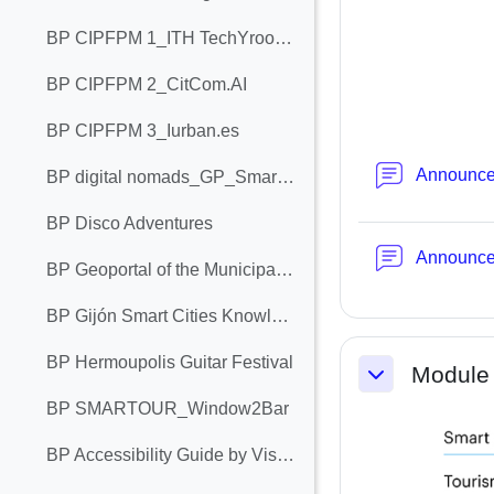
BP CIPFPM 1_ITH TechYroom 1.0
BP CIPFPM 2_CitCom.AI
BP CIPFPM 3_Iurban.es
Announc
BP digital nomads_GP_Smartour_ALTERA VITA
BP Disco Adventures
Announc
BP Geoportal of the Municipality of Bar
BP Gijón Smart Cities Knowledge Chair
BP Hermoupolis Guitar Festival
Module 
Replier
BP SMARTOUR_Window2Bar
BP Accessibility Guide by Visit Cork