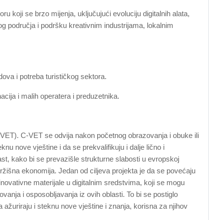
koji se brzo mijenja, uključujući evoluciju digitalnih alata,
nog područja i podršku kreativnim industrijama, lokalnim
dova i potreba turističkog sektora.
nacija i malih operatera i preduzetnika.
T). C-VET se odvija nakon početnog obrazovanja i obuke ili
 nove vještine i da se prekvalifikuju i dalje lično i
st, kako bi se prevazišle strukturne slabosti u evropskoj
 tržišna ekonomija. Jedan od ciljeva projekta je da se povećaju
inovativne materijale u digitalnim sredstvima, koji se mogu
vanja i osposobljavanja iz ovih oblasti. To bi se postiglo
uriraju i steknu nove vještine i znanja, korisna za njihov