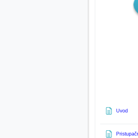
Pag
Uvod
Pristupač