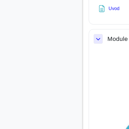
Pag
Uvod
Module 
Replier