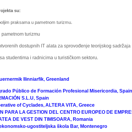
rojekta su:
ajboljim praksama u pametnom turizmu.
u pametnom turizmu
tvorenih dostupnih IT alata za sprovođenje teorijskog sadržaja 
i sa studentima i radnicima u turističkom sektoru.
uernermik
Ilinniarfik, Greenland
grado Público de Formación Profesional Misericordia, Spai
MACIÓN S.L.U, Spain
erative of Cyclades, ALTERA VITA, Greece
N PARA LA GESTION DEL CENTRO EUROPEO DE EMPRES
ATEA DE VEST DIN TIMISOARA, Romania
ekonomsko-ugostiteljska škola Bar, Montenegro