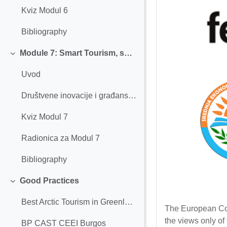
Kviz Modul 6
Bibliography
Module 7: Smart Tourism, social innovation, and civic engagement
Replier
Uvod
Društvene inovacije i građanski angažman
Kviz Modul 7
Radionica za Modul 7
Bibliography
Good Practices
Replier
Best Arctic Tourism in Greenland
The European Comm
the views only o
BP CAST CEEI Burgos