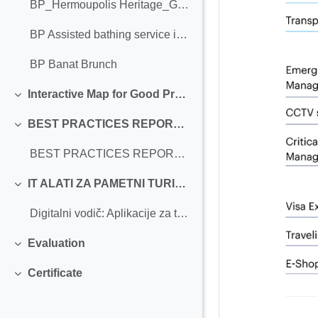
BP_Hermoupolis Heritage_Greece
BP Assisted bathing service in La Concha Beach._Femxa
BP Banat Brunch
Interactive Map for Good Practices
Replier
BEST PRACTICES REPORT IN SUSTAINABLE TOURISM
Replier
BEST PRACTICES REPORT IN SUSTAINABLE TOURISM
IT ALATI ZA PAMETNI TURIZAM
Replier
Digitalni vodič: Aplikacije za turiste sa invaliditetom
Evaluation
Replier
Certificate
Replier