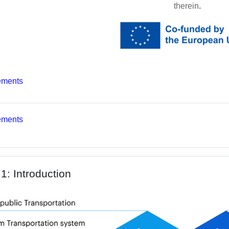
therein
.
Forum
ements
Forum
ements
1: Introduction