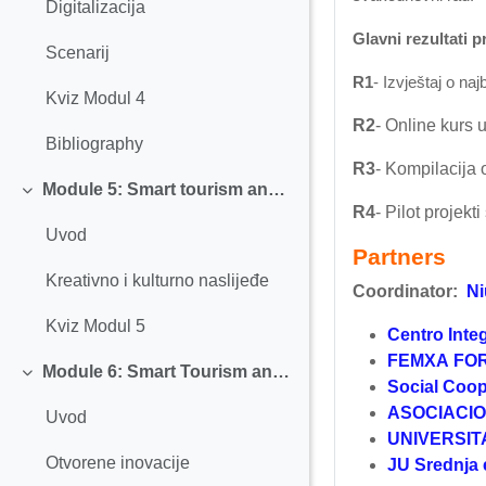
Digitalizacija
Glavni rezultati p
Scenarij
R1
-
Izvještaj o n
Kviz Modul 4
R2
-
Online kurs 
Bibliography
R3
-
Kompilacija o
Module 5: Smart tourism and Creative and Cultural Heritage
Replier
R4
-
Pilot projekt
Uvod
Partners
Kreativno i kulturno naslijeđe
Coordinator:
Ni
Kviz Modul 5
Centro Inte
FEMXA FOR
Module 6: Smart Tourism and Open Innovation
Replier
Social Coop
ASOCIACIO
Uvod
UNIVERSIT
Otvorene inovacije
J
U Srednja